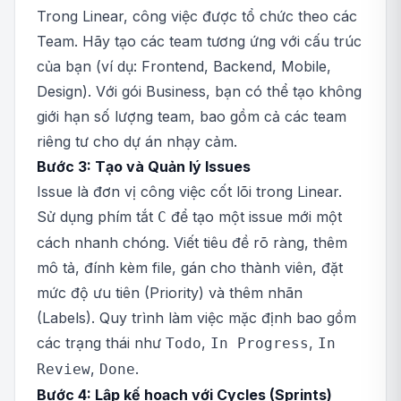
Trong Linear, công việc được tổ chức theo các
Team. Hãy tạo các team tương ứng với cấu trúc
của bạn (ví dụ: Frontend, Backend, Mobile,
Design). Với gói Business, bạn có thể tạo không
giới hạn số lượng team, bao gồm cả các team
riêng tư cho dự án nhạy cảm.
Bước 3: Tạo và Quản lý Issues
Issue là đơn vị công việc cốt lõi trong Linear.
Sử dụng phím tắt
để tạo một issue mới một
C
cách nhanh chóng. Viết tiêu đề rõ ràng, thêm
mô tả, đính kèm file, gán cho thành viên, đặt
mức độ ưu tiên (Priority) và thêm nhãn
(Labels). Quy trình làm việc mặc định bao gồm
các trạng thái như
,
,
Todo
In Progress
In
,
.
Review
Done
Bước 4: Lập kế hoạch với Cycles (Sprints)