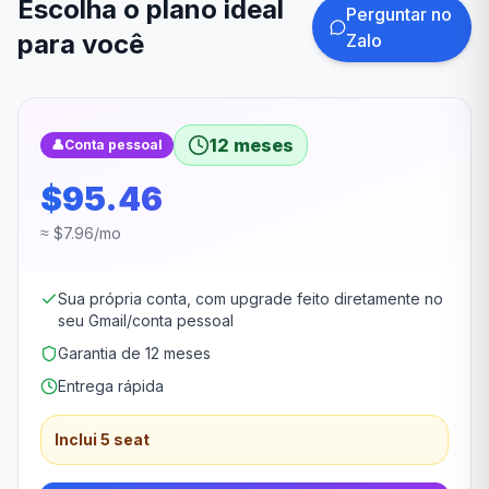
Escolha o plano ideal
Perguntar no
para você
Zalo
12 meses
👤
Conta pessoal
$95.46
≈ $7.96/mo
Sua própria conta, com upgrade feito diretamente no
seu Gmail/conta pessoal
Garantia de 12 meses
Entrega rápida
Inclui 5 seat