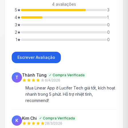
4 avaliações
5
★
3
4
★
1
3
★
0
2
★
0
1
★
0
Escrever Avaliação
Thành Tùng
✓
Compra Verificada
T
6/4/2026
Mua Linear App ở Lucifer Tech giá tốt, kích hoạt
nhanh trong 5 phút. Hỗ trợ nhiệt tình,
recommend!
Kim Chi
✓
Compra Verificada
K
28/3/2026