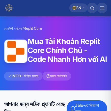
BN
হোম
/
AI পরিষেবা
/
Replit
Core
Mua Tài Khoản Replit
Core Chính Chủ -
Code Nhanh Hơn với AI
2800+ বিক্রি হয়েছে
দ্রুত ডেলিভারি
আপনার জন্য সঠিক প্ল্যানটি বেছে
Zalo-তে জিজ্ঞাসা