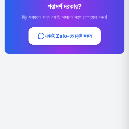
পরামর্শ দরকার?
ফ্রি সহায়তার জন্য এখনই আমাদের সাথে যোগাযোগ করুন!
এখনই Zalo-তে চ্যাট করুন