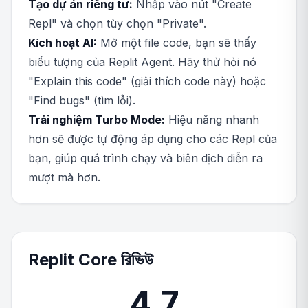
Tạo dự án riêng tư:
Nhấp vào nút "Create
Repl" và chọn tùy chọn "Private".
Kích hoạt AI:
Mở một file code, bạn sẽ thấy
biểu tượng của Replit Agent. Hãy thử hỏi nó
"Explain this code" (giải thích code này) hoặc
"Find bugs" (tìm lỗi).
Trải nghiệm Turbo Mode:
Hiệu năng nhanh
hơn sẽ được tự động áp dụng cho các Repl của
bạn, giúp quá trình chạy và biên dịch diễn ra
mượt mà hơn.
Replit Core রিভিউ
4.7