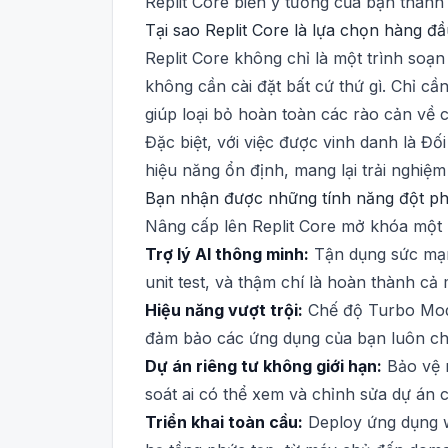
Replit Core biến ý tưởng của bạn thàn
Tại sao Replit Core là lựa chọn hàng đ
Replit Core không chỉ là một trình soạn
không cần cài đặt bất cứ thứ gì. Chỉ 
giúp loại bỏ hoàn toàn các rào cản về 
Đặc biệt, với việc được vinh danh là Đ
hiệu năng ổn định, mang lại trải nghiệm
Bạn nhận được những tính năng đột phá
Nâng cấp lên Replit Core mở khóa một l
Trợ lý AI thông minh:
Tận dụng sức mạnh
unit test, và thậm chí là hoàn thành c
Hiệu năng vượt trội:
Chế độ Turbo Mode
đảm bảo các ứng dụng của bạn luôn chạ
Dự án riêng tư không giới hạn:
Bảo vệ m
soát ai có thể xem và chỉnh sửa dự án 
Triển khai toàn cầu:
Deploy ứng dụng we