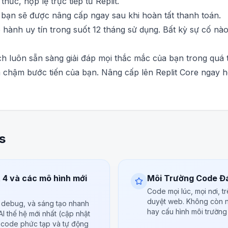
ức, hợp lệ trực tiếp từ Replit.
bạn sẽ được nâng cấp ngay sau khi hoàn tất thanh toán.
hành uy tín trong suốt 12 tháng sử dụng. Bất kỳ sự cố nào
h luôn sẵn sàng giải đáp mọi thắc mắc của bạn trong quá t
chậm bước tiến của bạn. Nâng cấp lên Replit Core ngay h
s
t 4 và các mô hình mới
Môi Trường Code Đá
Code mọi lúc, mọi nơi, trê
duyệt web. Không còn nỗ
, debug, và sáng tạo nhanh
hay cấu hình môi trường
AI thế hệ mới nhất (cập nhật
h code phức tạp và tự động