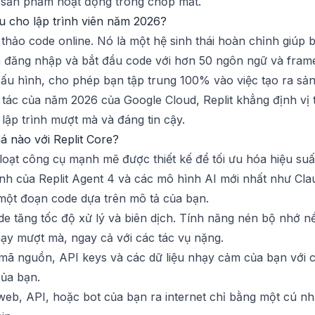
h sản phẩm hoạt động trong chớp mắt.
ầu cho lập trình viên năm 2026?
 thảo code online. Nó là một hệ sinh thái hoàn chỉnh giúp b
cần đăng nhập và bắt đầu code với hơn 50 ngôn ngữ và fra
cấu hình, cho phép bạn tập trung 100% vào việc tạo ra sả
ối tác của năm 2026 của Google Cloud, Replit khẳng định v
 lập trình mượt mà và đáng tin cậy.
 nào với Replit Core?
oạt công cụ mạnh mẽ được thiết kế để tối ưu hóa hiệu suấ
 của Replit Agent 4 và các mô hình AI mới nhất như Claude 
ả một đoạn code dựa trên mô tả của bạn.
 tăng tốc độ xử lý và biên dịch. Tính năng nén bộ nhớ
y mượt mà, ngay cả với các tác vụ nặng.
ã nguồn, API keys và các dữ liệu nhạy cảm của bạn với c
của bạn.
b, API, hoặc bot của bạn ra internet chỉ bằng một cú nhấ