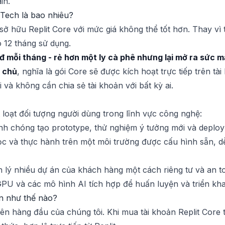
in.
r Tech là bao nhiêu?
ở hữu Replit Core với mức giá không thể tốt hơn. Thay vì 
o 12 tháng sử dụng.
mỗi tháng - rẻ hơn một ly cà phê nhưng lại mở ra sức mạ
 chủ
, nghĩa là gói Core sẽ được kích hoạt trực tiếp trên tài
 và không cần chia sẻ tài khoản với bất kỳ ai.
 loạt đối tượng người dùng trong lĩnh vực công nghệ:
h chóng tạo prototype, thử nghiệm ý tưởng mới và deploy
c và thực hành trên một môi trường được cấu hình sẵn, dễ
lý nhiều dự án của khách hàng một cách riêng tư và an 
U và các mô hình AI tích hợp để huấn luyện và triển kha
n như thế nào?
tiên hàng đầu của chúng tôi. Khi mua tài khoản Replit Core 