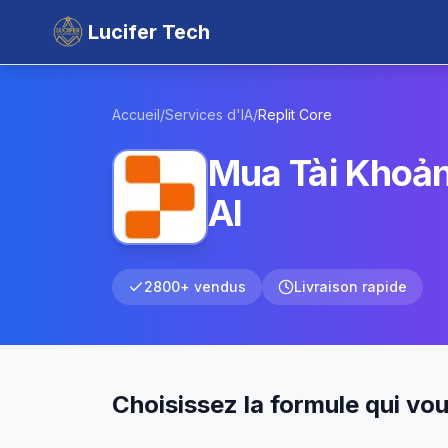
Lucifer Tech
Accueil
/
Services d'IA
/
Replit
Core
Mua Tài Khoản
AI
2800+ vendus
Livraison rapide
Choisissez la formule qui vo