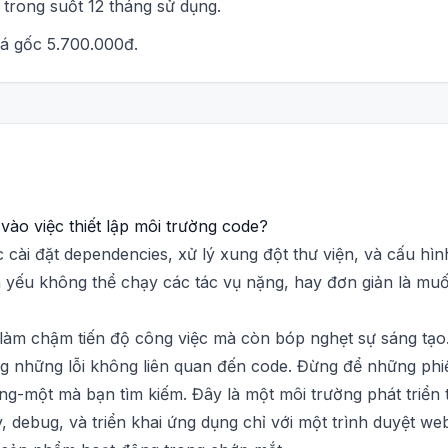
n trong suốt 12 tháng sử dụng.
iá gốc 5.700.000đ.
vào việc thiết lập môi trường code?
ệc cài đặt dependencies, xử lý xung đột thư viện, và cấu hì
h yếu không thể chạy các tác vụ nặng, hay đơn giản là mu
àm chậm tiến độ công việc mà còn bóp nghẹt sự sáng tạo. T
bug những lỗi không liên quan đến code. Đừng để những phiề
rong-một mà bạn tìm kiếm. Đây là một môi trường phát triển 
debug, và triển khai ứng dụng chỉ với một trình duyệt web.