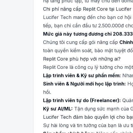
hạ tầng phức tạp, từ máy chủ đến doma
Chi phí nâng cấp Replit Core tại Lucife
Lucifer Tech mang đến cho bạn cơ hội s
tiếp, bạn chỉ cần đầu tư 2.500.000đ ch
Mức giá này tương đương chỉ 208.333đ 
Chúng tôi cung cấp gói nâng cấp
Chính
toàn quyền kiểm soát, bảo mật tuyệt đối
Replit Core phù hợp với những ai?
Replit Core là công cụ lý tưởng cho một
Lập trình viên & Kỹ sư phần mềm:
Nhan
Sinh viên & Người mới học lập trình:
Họ
hồi.
Lập trình viên tự do (Freelancer):
Quản 
Kỹ sư AI/ML:
Tận dụng sức mạnh của GP
Lucifer Tech đảm bảo quyền lợi cho bạ
Sự hài lòng và tin tưởng của bạn là ưu 