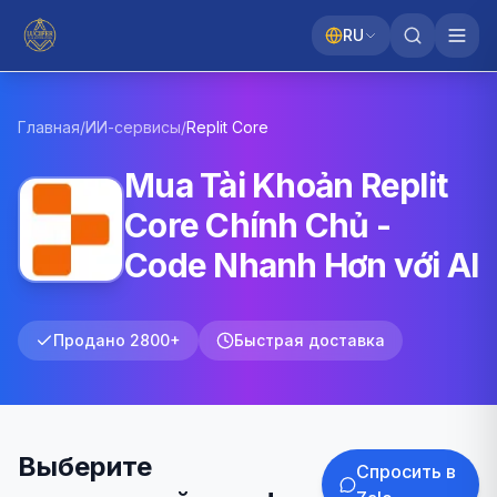
RU
Главная
/
ИИ-сервисы
/
Replit
Core
Mua Tài Khoản Replit
Core Chính Chủ -
Code Nhanh Hơn với AI
Продано 2800+
Быстрая доставка
Выберите
Спросить в