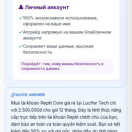
👤
Личный аккаунт
100% эксклюзивное использование,
оформлен на ваше имя
Апгрейд напрямую на вашем Gmail/личном
аккаунте
Сохраняет ваши данные, высокая
безопасность
Подойдёт: тем, кому важны безопасность и
сохранность данных
QUICK ANSWER
Mua tài khoản Replit Core giá rẻ tại Lucifer Tech chỉ
với 2.500.000đ cho gói 12 tháng. Đây là hình thức nâng
cấp trực tiếp trên tài khoản Replit chính chủ của bạn,
đảm bảo an toàn và toàn quyền kiểm soát. Bạn sẽ tiết
kiệm đến 56% so với giá gốc, nhận đầy đủ tính năng