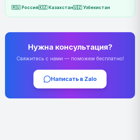
🇷🇺
Россия
🇰🇿
Казахстан
🇺🇿
Узбекистан
Нужна консультация?
Свяжитесь с нами — поможем бесплатно!
Написать в Zalo