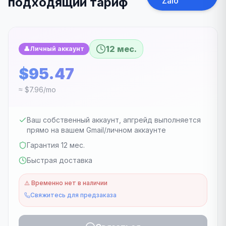
подходящий тариф
Zalo
12 мес.
👤
Личный аккаунт
$95.47
≈ $7.96/mo
Ваш собственный аккаунт, апгрейд выполняется
прямо на вашем Gmail/личном аккаунте
Гарантия 12 мес.
Быстрая доставка
⚠️
Временно нет в наличии
Свяжитесь для предзаказа