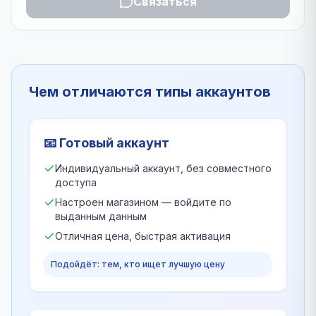
Связаться
Чем отличаются типы аккаунтов
📧
Готовый аккаунт
Индивидуальный аккаунт, без совместного
доступа
Настроен магазином — войдите по
выданным данным
Отличная цена, быстрая активация
Подойдёт: тем, кто ищет лучшую цену