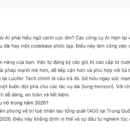
ỏi AI phải hiểu ngữ cảnh cực lớn? Các công cụ AI hiện tại 
ệu dài hay một codebase phức tạp. Điều này làm công việc đ
ềm năng của bạn. Việc tự đăng ký các gói AI cao cấp từ nư
ải pháp mạnh mẽ hơn, dễ tiếp cận hơn và phù hợp với túi t
tại Lucifer Tech chính là câu trả lời. Sở hữu ngay sức m
một bước đột phá cho các tác vụ dài (long-horizon). Với chi
 dễ dàng, an toàn và tiết kiệm.
ữu nó trong năm 2026?
tiên phong về trí tuệ nhân tạo tổng quát (AGI) tại Trung Qu
6. Điều này khẳng định vị thế và sự đầu tư nghiêm túc c