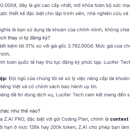
592.000đ, đây là gói cao cấp nhất, mở khóa toàn bộ sức m
ược thiết kế đặc biệt cho lập trình viên, nhà nghiên cứu và
nghĩa là bạn sử dụng tài khoản của chính mình, không chia s
ech thay vì tự đăng ký?
iết kiệm tới 31% so với giá gốc 3.782.000đ. Mức giá của ch
hính.
h toán quốc tế hay thủ tục đăng ký phức tạp. Lucifer Tec
iệp:
Đội ngũ của chúng tôi sẽ xử lý việc nâng cấp tài kho
tiếng Việt và có chính sách bảo hành uy tín.
àng đã tin dùng dịch vụ, Lucifer Tech cam kết mang đến s
 khác như thế nào?
ủa Z.AI PRO, đặc biệt với gói Coding Plan, chính là
context 
giới hạn ở mức 128k hay 200k token, Z.AI cho phép bạn làm 