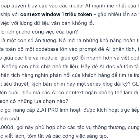
g cấp quyền truy cập vào các model AI mạnh mẽ nhất của h
gship với
context window 1 triệu token
– gấp nhiều lần so 
việc với lượng dữ liệu văn bản khổng lồ.
ợi ích gì cho công việc của bạn?
ỉ là một con số ấn tượng. Nó mở ra những khả năng hoàn t
 toàn bộ một codebase lớn vào prompt để AI phân tích, tìm l
 giữa các file và module, giúp gỡ lỗi nhanh hơn và viết co
:
Không còn phải chia nhỏ tài liệu. Hãy để AI đọc và tóm t
phân tích hàng nghìn phản hồi của khách hàng để tìm ra insi
t tiểu thuyết, kịch bản phim hay một series blog dài kỳ? GL
đến cuối, điều mà các AI có context ngắn không thể làm đ
 Tech có những lựa chọn nào?
c gói nâng cấp Z.AI PRO linh hoạt, được kích hoạt trực tiế
iểm soát.
0.000đ, gói này phù hợp cho các tác vụ thông thường, cun
viết lách, tóm tắt và các công việc sáng tạo.