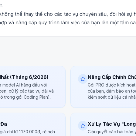
t.
hông thể thay thế cho các tác vụ chuyên sâu, đòi hỏi sự h
ợp và nâng cấp quy trình làm việc của bạn lên một tầm c
Nhất (Tháng 6/2026)
Nâng Cấp Chính Ch
a model AI hàng đầu với
Gói PRO được kích hoạt t
ken, xử lý các tác vụ dài và
của bạn, đảm bảo an to
ó trong gói Coding Plan).
kiểm soát dữ liệu cá nhâ
 Đa
Xử Lý Tác Vụ "Long
iá chỉ từ 1.170.000đ, rẻ hơn
Giải quyết các bài toán