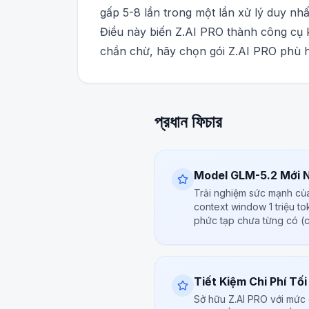
gấp 5-8 lần trong một lần xử lý duy nhấ
Điều này biến Z.AI PRO thành công cụ k
chần chừ, hãy chọn gói Z.AI PRO phù h
প্রধান ফিচার
Model GLM-5.2 Mới 
Trải nghiệm sức mạnh củ
context window 1 triệu to
phức tạp chưa từng có (c
Tiết Kiệm Chi Phí Tối
Sở hữu Z.AI PRO với mức g