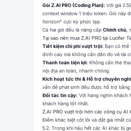
Gói Z.AI PRO (Coding Plan):
Với giá 2.
context window 1 triệu token. Gói này đ
horizon" cực kỳ phức tạp.
Cả hai gói đều là nâng cấp
Chính chủ
, 
Tại sao nên mua Z.AI PRO tại Lucifer T
Tiết kiệm chi phí vượt trội:
Bạn có thể t
đỉnh cao mà không cần đắn đo về tài c
Thanh toán tiện lợi:
Không cần thẻ than
nội địa an toàn, nhanh chóng.
Kích hoạt tức thì & Hỗ trợ chuyên ngh
vấn đề phát sinh đều được hỗ trợ bằng 
Đối tác tin cậy:
Với hàng nghìn khách h
khách hàng tốt nhất.
Z.AI PRO vượt trội hơn các công cụ AI
Điểm khác biệt cốt lõi và đắt giá nhất c
5.2. Trong khi hầu hết các AI khác bị 