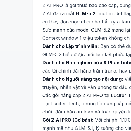
Z.AI PRO là gói thuê bao cao cấp, cun
Z.AI đã ra mắt
GLM-5.2
, một model fla
cụ thay đổi cuộc chơi cho bất kỳ ai làm 
Sức mạnh của model GLM-5.2 mang lại l
Context window 1 triệu token không ch
Dành cho Lập trình viên:
Bạn có thể đưa
GLM-5.2 hiểu được mối liên kết phức tạp
Dành cho Nhà nghiên cứu & Phân tích
cáo tài chính dài hàng trăm trang, hay 
Dành cho Người sáng tạo nội dung:
Viế
truyện, nhân vật và văn phong từ đầu 
Các gói nâng cấp Z.AI PRO tại Lucifer
Tại Lucifer Tech, chúng tôi cung cấp cá
chủ), đảm bảo an toàn và toàn quyền k
Gói Z.AI PRO (Cơ bản):
Với chi phí 1.17
mạnh mẽ như GLM-5.1, lý tưởng cho việc 