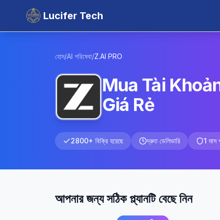
Lucifer Tech
হোম
/
AI পরিষেবা
/
Z.AI
PRO
Mua Tài Khoản
Giá Rẻ
2800+ বিক্রি হয়েছে
দ্রুত ডেলিভারি
1 মাস পর
আপনার জন্য সঠিক প্ল্যানটি বেছে নিন