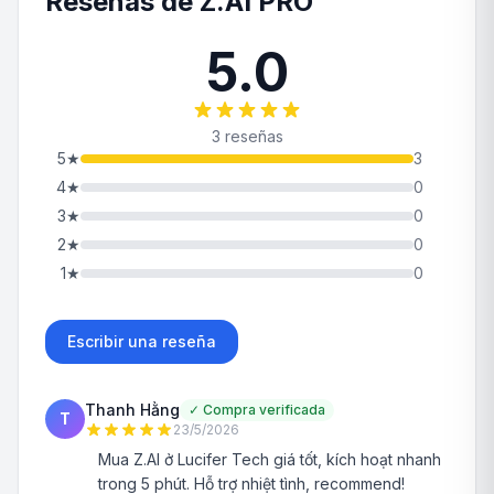
Reseñas de Z.AI PRO
5.0
3 reseñas
5
★
3
4
★
0
3
★
0
2
★
0
1
★
0
Escribir una reseña
Thanh Hằng
✓
Compra verificada
T
23/5/2026
Mua Z.AI ở Lucifer Tech giá tốt, kích hoạt nhanh
trong 5 phút. Hỗ trợ nhiệt tình, recommend!