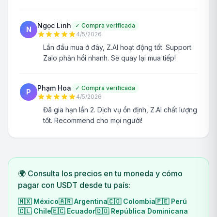
Ngọc Linh
✓
Compra verificada
N
4/5/2026
Lần đầu mua ở đây, Z.AI hoạt động tốt. Support
Zalo phản hồi nhanh. Sẽ quay lại mua tiếp!
Phạm Hoa
✓
Compra verificada
P
4/5/2026
Đã gia hạn lần 2. Dịch vụ ổn định, Z.AI chất lượng
tốt. Recommend cho mọi người!
🌍 Consulta los precios en tu moneda y cómo
pagar con USDT desde tu país:
🇲🇽
México
🇦🇷
Argentina
🇨🇴
Colombia
🇵🇪
Perú
🇨🇱
Chile
🇪🇨
Ecuador
🇩🇴
República Dominicana