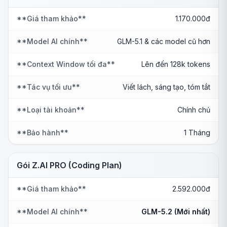
**Giá tham khảo**
1.170.000đ
**Model AI chính**
GLM-5.1 & các model cũ hơn
**Context Window tối đa**
Lên đến 128k tokens
**Tác vụ tối ưu**
Viết lách, sáng tạo, tóm tắt
**Loại tài khoản**
Chính chủ
**Bảo hành**
1 Tháng
Gói Z.AI PRO (Coding Plan)
**Giá tham khảo**
2.592.000đ
**Model AI chính**
GLM-5.2 (Mới nhất)