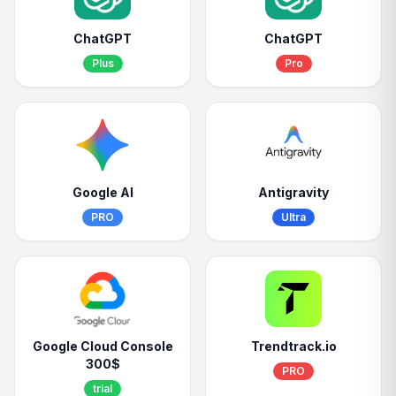
ChatGPT
ChatGPT
Plus
Pro
Google AI
Antigravity
PRO
Ultra
Google Cloud Console
Trendtrack.io
300$
PRO
trial