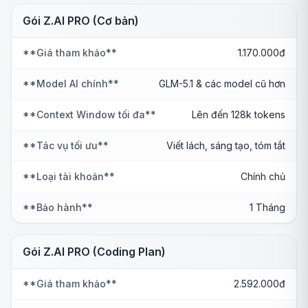
Gói Z.AI PRO (Cơ bản)
**Giá tham khảo**
1.170.000đ
**Model AI chính**
GLM-5.1 & các model cũ hơn
**Context Window tối đa**
Lên đến 128k tokens
**Tác vụ tối ưu**
Viết lách, sáng tạo, tóm tắt
**Loại tài khoản**
Chính chủ
**Bảo hành**
1 Tháng
Gói Z.AI PRO (Coding Plan)
**Giá tham khảo**
2.592.000đ