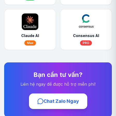
Claude AI
Consensus AI
Max
PRO
Bạn cần tư vấn?
Liên hệ ngay để được hỗ trợ miễn phí!
Chat Zalo Ngay