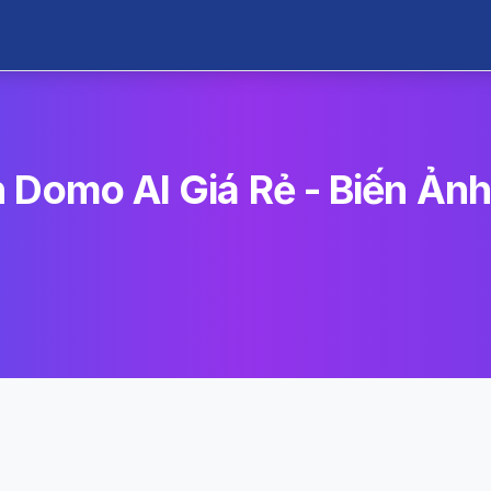
 Domo AI Giá Rẻ - Biến Ảnh