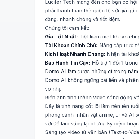
Lucifer Tech mang đến cho bạn cơ hội ti
phải thanh toán thẻ quốc tế với giá g
dàng, nhanh chóng và tiết kiệm.
Chúng tôi cam kết:
Giá Tốt Nhất:
Tiết kiệm một khoản chi p
Tài Khoản Chính Chủ:
Nâng cấp trực ti
Kích Hoạt Nhanh Chóng:
Nhận tài khoả
Bảo Hành Tin Cậy:
Hỗ trợ 1 đổi 1 trong
Domo AI làm được những gì trong năm
Domo AI không ngừng cải tiến và phiê
vô nhị.
Biến ảnh tĩnh thành video sống động v
Đây là tính năng cốt lõi làm nên tên tu
phong cảnh, nhân vật anime,...) và AI 
vời để làm sống lại những kỷ niệm hoặc t
Sáng tạo video từ văn bản (Text-to-Vid