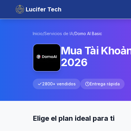
Lucifer Tech
Inicio
/
Servicios de IA
/
Domo AI
Basic
Mua Tài Khoản
2026
2800+ vendidos
Entrega rápida
Elige el plan ideal para ti