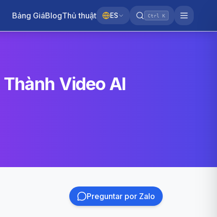
Bảng Giá
Blog
Thủ thuật
ES
Ctrl K
 Thành Video AI
Preguntar por Zalo