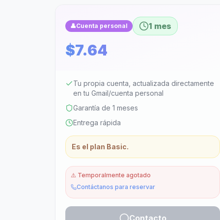
1 mes
👤
Cuenta personal
$7.64
Tu propia cuenta, actualizada directamente
en tu Gmail/cuenta personal
Garantía de 1 meses
Entrega rápida
Es el plan Basic.
⚠️
Temporalmente agotado
Contáctanos para reservar
Contacto