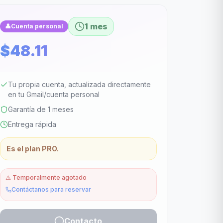
1 mes
👤
Cuenta personal
$48.11
Tu propia cuenta, actualizada directamente
en tu Gmail/cuenta personal
Garantía de 1 meses
Entrega rápida
Es el plan PRO.
⚠️
Temporalmente agotado
Contáctanos para reservar
Contacto