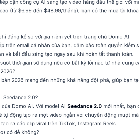
ếp cận công cụ AI sáng tạo video hàng đầu thế giới với mức
ốc cao (từ $6.99 đến $48.99/tháng), bạn có thể mua tài kh
hí đáng kể so với giá niêm yết trên trang chủ Domo AI.
ếp trên email cá nhân của bạn, đảm bảo toàn quyền kiểm so
n và bắt đầu sáng tạo ngay sau khi hoàn tất thanh toán.
 suốt thời gian sử dụng nếu có bất kỳ lỗi nào từ nhà cung c
 2026?
n bản 2026 mang đến những khả năng đột phá, giúp bạn t
ới Seedance 2.0?
ổi của Domo AI. Với model AI
Seedance 2.0
mới nhất, bạn c
sẽ tự động tạo ra một video ngắn với chuyển động mượt mà,
ạo ra các clip viral trên TikTok, Instagram Reels.
eo) có dễ không?