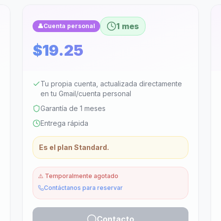
1 mes
👤
Cuenta personal
$19.25
Tu propia cuenta, actualizada directamente
en tu Gmail/cuenta personal
Garantía de 1 meses
Entrega rápida
Es el plan Standard.
⚠️
Temporalmente agotado
Contáctanos para reservar
Contacto