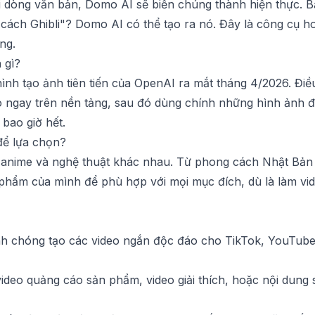
i dòng văn bản, Domo AI sẽ biến chúng thành hiện thực. 
 cách Ghibli"? Domo AI có thể tạo ra nó. Đây là công cụ h
ng.
 gì?
hình tạo ảnh tiên tiến của OpenAI ra mắt tháng 4/2026. Đi
 ngay trên nền tảng, sau đó dùng chính những hình ảnh đó
bao giờ hết.
để lựa chọn?
nime và nghệ thuật khác nhau. Từ phong cách Nhật Bản c
phẩm của mình để phù hợp với mọi mục đích, dù là làm vid
 chóng tạo các video ngắn độc đáo cho TikTok, YouTube 
ideo quảng cáo sản phẩm, video giải thích, hoặc nội dung