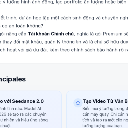
ý tưởng hình ảnh động, tạo portfolio ấn tượng hoặc biến
ết trình, dự án học tập một cách sinh động và chuyên ngh
h có an toàn không?
 gói nâng cấp
Tài khoản Chính chủ
, nghĩa là gói Premium sẽ
thay đổi mật khẩu, quản lý thông tin và là chủ sở hữu duy
ích hoạt với giá ưu đãi, kèm theo chính sách bảo hành rõ 
ncipales
o với Seedance 2.0
Tạo Video Từ Văn B
ảnh tĩnh nào. Model AI
Biến mọi ý tưởng trong
026 sẽ tạo ra các chuyển
cần máy quay. Chỉ cần nh
ự nhiên và hiệu ứng sống
tích và tạo ra một clip 
chuột.
tưởng tượng của bạn.