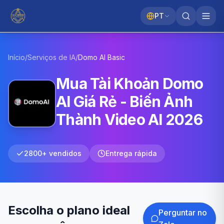
PT
Início
/
Serviços de IA
/
Domo AI
Basic
Mua Tài Khoản Domo
AI Giá Rẻ - Biến Ảnh
Thành Video AI 2026
2800+ vendidos
Entrega rápida
Escolha o plano ideal
Perguntar no