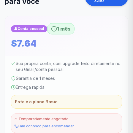
para você
Zalo
1 mês
👤
Conta pessoal
$7.64
Sua própria conta, com upgrade feito diretamente no
seu Gmail/conta pessoal
Garantia de 1 meses
Entrega rápida
Este é o plano Basic
⚠️
Temporariamente esgotado
Fale conosco para encomendar