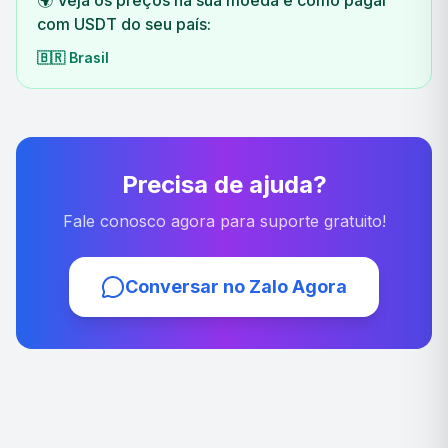
🌍 Veja os preços na sua moeda e como pagar
com USDT do seu país:
🇧🇷
Brasil
Precisa de ajuda?
Fale conosco agora para suporte gratuito!
Conversar no Zalo Agora