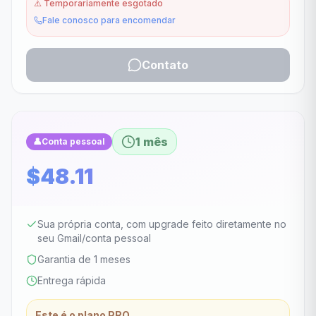
⚠️
Temporariamente esgotado
Fale conosco para encomendar
Contato
1 mês
👤
Conta pessoal
$48.11
Sua própria conta, com upgrade feito diretamente no
seu Gmail/conta pessoal
Garantia de 1 meses
Entrega rápida
Este é o plano PRO