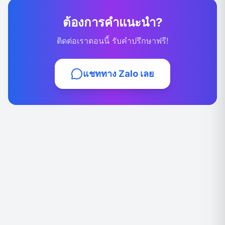
ต้องการคำแนะนำ?
ติดต่อเราตอนนี้ รับคำปรึกษาฟรี!
แชททาง Zalo เลย