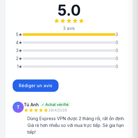
5.0
3 avis
5
★
3
4
★
0
3
★
0
2
★
0
1
★
0
Rédiger un avis
Tú Anh
✓
Achat vérifié
T
29/4/2026
Dùng Express VPN được 2 tháng rồi, rất ổn định.
Giá rẻ hơn nhiều so với mua trực tiếp. Sẽ gia hạn
tiếp!