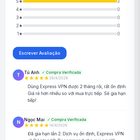
5
★
3
4
★
0
3
★
0
2
★
0
1
★
0
Escrever Avaliação
Tú Anh
✓
Compra Verificada
T
29/4/2026
Dùng Express VPN được 2 tháng rồi, rất ổn định.
Giá rẻ hơn nhiều so với mua trực tiếp. Sẽ gia hạn
tiếp!
Ngọc Mai
✓
Compra Verificada
N
14/4/2026
Đã gia hạn lần 2. Dịch vụ ổn định, Express VPN