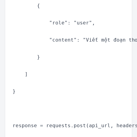
        {

            "role": "user",

            "content": "Viết một đoạn thơ
        }

    ]

}

response = requests.post(api_url, headers