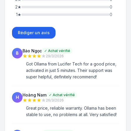
2
★
0
1
★
0
Rédiger un avis
Bảo Ngọc
✓
Achat vérifié
B
29/3/2026
Got Ollama from Lucifer Tech for a good price,
activated in just 5 minutes. Their support was
super helpful, definitely recommend!
Hoàng Nam
✓
Achat vérifié
H
26/3/2026
Great price, reliable warranty. Ollama has been
stable to use, no problems at all. Very satisfied!