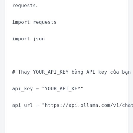
.
requests
import requests

import json

# Thay YOUR_API_KEY bằng API key của bạn

api_key = "YOUR_API_KEY"

api_url = "https://api.ollama.com/v1/chat