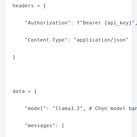
headers = {

    "Authorization": f"Bearer {api_key}",
    "Content-Type": "application/json"

}

data = {

    "model": "llama3.2", # Chọn model bạn
    "messages": [
