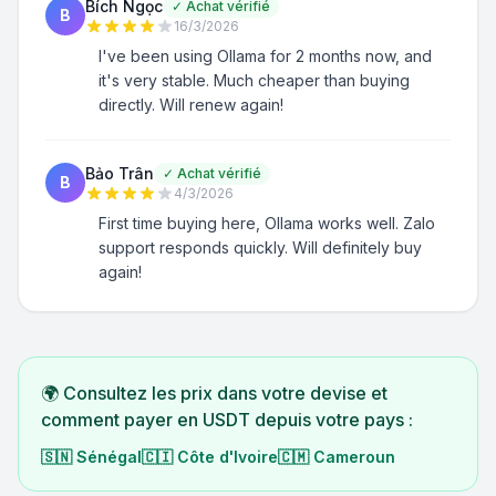
Bích Ngọc
✓
Achat vérifié
B
16/3/2026
I've been using Ollama for 2 months now, and
it's very stable. Much cheaper than buying
directly. Will renew again!
Bảo Trân
✓
Achat vérifié
B
4/3/2026
First time buying here, Ollama works well. Zalo
support responds quickly. Will definitely buy
again!
🌍 Consultez les prix dans votre devise et
comment payer en USDT depuis votre pays :
🇸🇳
Sénégal
🇨🇮
Côte d'Ivoire
🇨🇲
Cameroun