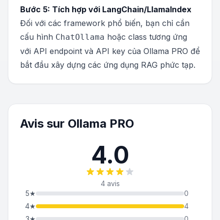
Bước 5: Tích hợp với LangChain/LlamaIndex
Đối với các framework phổ biến, bạn chỉ cần
cấu hình
hoặc class tương ứng
ChatOllama
với API endpoint và API key của Ollama PRO để
bắt đầu xây dựng các ứng dụng RAG phức tạp.
Avis sur Ollama PRO
4.0
4 avis
5
★
0
4
★
4
3
★
0