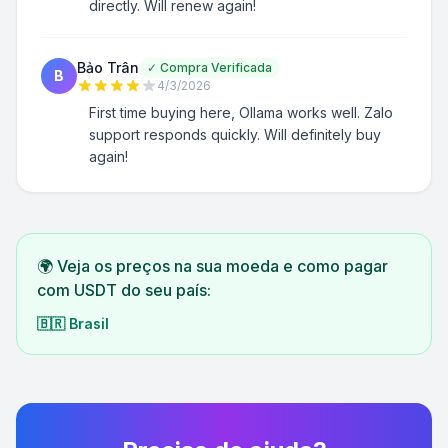
directly. Will renew again!
Bảo Trân
✓
Compra Verificada
B
4/3/2026
First time buying here, Ollama works well. Zalo
support responds quickly. Will definitely buy
again!
🌍 Veja os preços na sua moeda e como pagar
com USDT do seu país:
🇧🇷
Brasil