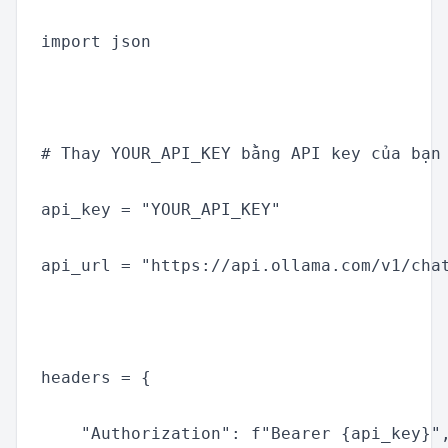
import json

# Thay YOUR_API_KEY bằng API key của bạn

api_key = "YOUR_API_KEY"

api_url = "https://api.ollama.com/v1/chat
headers = {

    "Authorization": f"Bearer {api_key}",