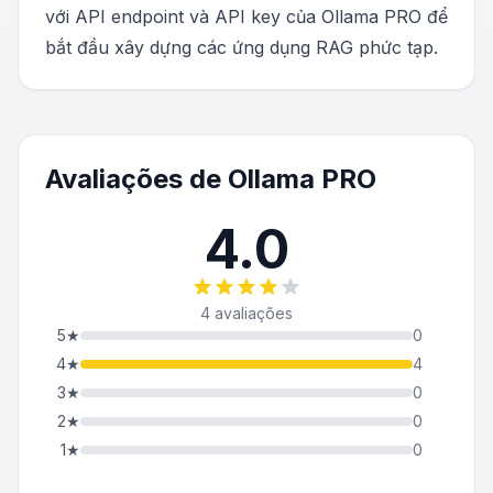
với API endpoint và API key của Ollama PRO để
bắt đầu xây dựng các ứng dụng RAG phức tạp.
Avaliações de Ollama PRO
4.0
4 avaliações
5
★
0
4
★
4
3
★
0
2
★
0
1
★
0