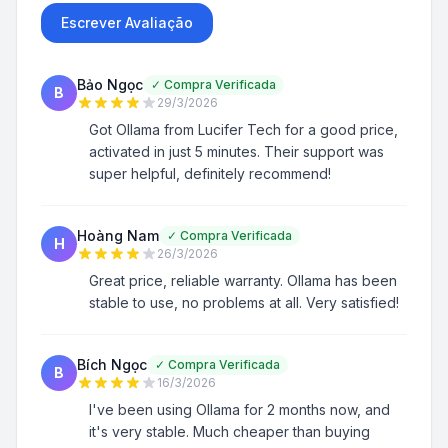
Escrever Avaliação
Bảo Ngọc
✓
Compra Verificada
B
29/3/2026
Got Ollama from Lucifer Tech for a good price,
activated in just 5 minutes. Their support was
super helpful, definitely recommend!
Hoàng Nam
✓
Compra Verificada
H
26/3/2026
Great price, reliable warranty. Ollama has been
stable to use, no problems at all. Very satisfied!
Bích Ngọc
✓
Compra Verificada
B
16/3/2026
I've been using Ollama for 2 months now, and
it's very stable. Much cheaper than buying