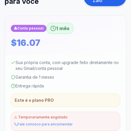
para você
Zalo
1 mês
👤
Conta pessoal
$16.07
Sua própria conta, com upgrade feito diretamente no
seu Gmail/conta pessoal
Garantia de 1 meses
Entrega rápida
Este é o plano PRO
⚠️
Temporariamente esgotado
Fale conosco para encomendar