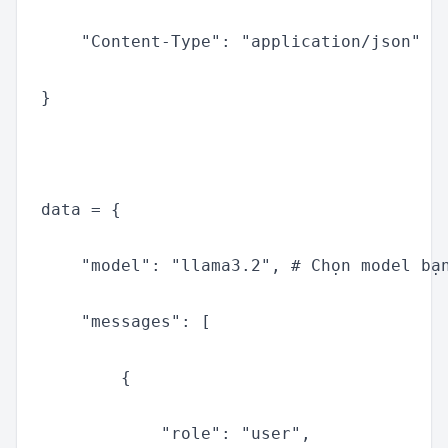
    "Content-Type": "application/json"

}

data = {

    "model": "llama3.2", # Chọn model bạn
    "messages": [

        {

            "role": "user",
