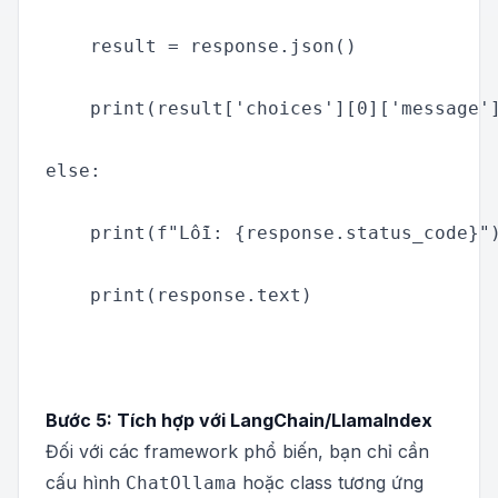
    result = response.json()

    print(result['choices'][0]['message']
else:

    print(f"Lỗi: {response.status_code}")
    print(response.text)

Bước 5: Tích hợp với LangChain/LlamaIndex
Đối với các framework phổ biến, bạn chỉ cần
cấu hình
hoặc class tương ứng
ChatOllama