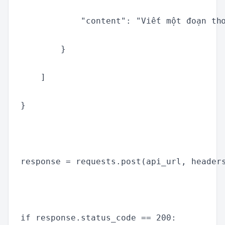
            "content": "Viết một đoạn thơ
        }

    ]

}

response = requests.post(api_url, headers
if response.status_code == 200:
