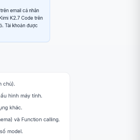
 trên email cá nhân
 Kimi K2.7 Code trên
ỏ. Tài khoản được
h chủ).
ấu hình máy tính.
ụng khác.
ema) và Function calling.
 số model.