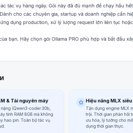
các tác vụ hàng ngày. Gói này đã đủ mạnh để chạy hầu hết
Dành cho các chuyên gia, startup và doanh nghiệp cần hiệu
c ứng dụng production, xử lý lượng request lớn liên tục hoặ
 của bạn. Hãy chọn gói Ollama PRO phù hợp và bắt đầu xâ
и
AM & Tài nguyên máy
Hiệu năng MLX siêu
 nặng (Qwen3-coder:30b,
Tận dụng engine MLX mớ
 máy tính RAM 8GB mà không
trội. Thời gian phản hồi
y hao pin. Toàn bộ tác vụ
ưu hóa, lý tưởng cho môi
ud.
dụng thời gian thực.