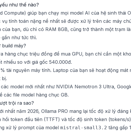
 yếu như thế nào?
d Compute) giúp bạn chạy mọi model AI của hệ sinh thái
 vụ tính toán nặng nề nhất sẽ được xử lý trên các máy ch
h của bạn, dù chỉ có RAM 8GB, cũng trở thành một trạm là
 gần như tức thì.
ự build máy?
ra hàng chục triệu đồng để mua GPU, bạn chỉ cần một khoả
t nhiều so với giá gốc 540.000đ.
% tài nguyên máy tính. Laptop của bạn sẽ hoạt động mát m
 bị.
 các model mới nhất như NVIDIA Nemotron 3 Ultra, Goog
về các file model hàng chục GB.
ợt trội ra sao?
nhất năm 2026, Ollama PRO mang lại tốc độ xử lý đáng kin
 hồi token đầu tiên (TTFT) và tốc độ sinh token (tokens/s) 
ăng xử lý prompt của model
tăng gấp 1
mistral-small3.2