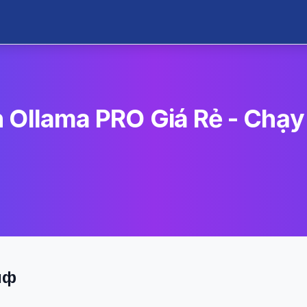
 Ollama PRO Giá Rẻ - Chạy
иф