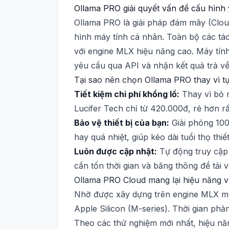
Ollama PRO giải quyết vấn đề cấu hình
Ollama PRO là giải pháp đám mây (Clou
hình máy tính cá nhân. Toàn bộ các tác
với engine MLX hiệu năng cao. Máy tín
yêu cầu qua API và nhận kết quả trả về
Tại sao nên chọn Ollama PRO thay vì t
Tiết kiệm chi phí khổng lồ:
Thay vì bỏ 
Lucifer Tech chỉ từ 420.000đ, rẻ hơn rấ
Bảo vệ thiết bị của bạn:
Giải phóng 100
hay quá nhiệt, giúp kéo dài tuổi thọ thiết
Luôn được cập nhật:
Tự động truy cập
cần tốn thời gian và băng thông để tải 
Ollama PRO Cloud mang lại hiệu năng vư
Nhờ được xây dựng trên engine MLX mới 
Apple Silicon (M-series). Thời gian phản
Theo các thử nghiệm mới nhất, hiệu n