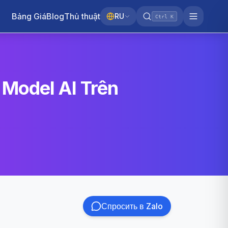
Bảng Giá
Blog
Thủ thuật
RU
Ctrl K
 Model AI Trên
Спросить в Zalo