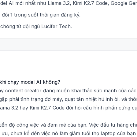
el AI mới nhất như Llama 3.2, Kimi K2.7 Code, Google Ge
đổi 1 trong suốt thời gian đăng ký.
chóng từ đội ngũ Lucifer Tech.
 khi chạy model AI không?
 hay content creator đang muốn khai thác sức mạnh của cá
ặp phải tình trạng đơ máy, quạt tản nhiệt hú inh ỏi, và t
ama 3.2 hay Kimi K2.7 Code đòi hỏi cấu hình phần cứng cực
iến độ công việc và đam mê của bạn. Việc đầu tư hàng ch
i ưu, chưa kể đến việc nó làm giảm tuổi thọ laptop của bạn 