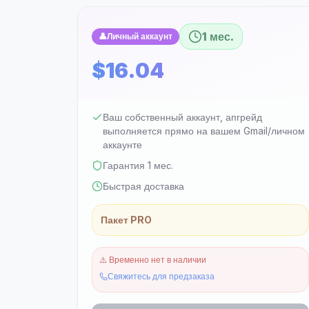
1 мес.
👤
Личный аккаунт
$16.04
Ваш собственный аккаунт, апгрейд
выполняется прямо на вашем Gmail/личном
аккаунте
Гарантия 1 мес.
Быстрая доставка
Пакет PRO
⚠️
Временно нет в наличии
Свяжитесь для предзаказа