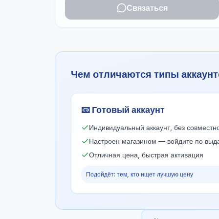
Связаться
Чем отличаются типы аккаунт
📧
Готовый аккаунт
Индивидуальный аккаунт, без совместн
Настроен магазином — войдите по вы
Отличная цена, быстрая активация
Подойдёт: тем, кто ищет лучшую цену