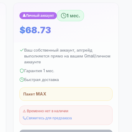
1 мес.
👤
Личный аккаунт
$68.73
Ваш собственный аккаунт, апгрейд
выполняется прямо на вашем Gmail/личном
аккаунте
Гарантия 1 мес.
Быстрая доставка
Пакет MAX
⚠️
Временно нет в наличии
Свяжитесь для предзаказа