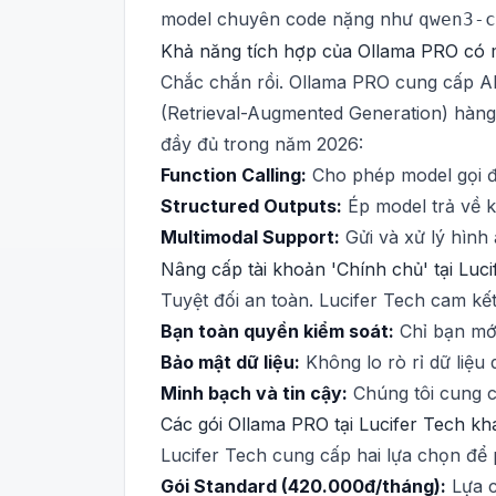
model chuyên code nặng như
qwen3-c
Khả năng tích hợp của Ollama PRO có
Chắc chắn rồi. Ollama PRO cung cấp AP
(Retrieval-Augmented Generation) hàng
đầy đủ trong năm 2026:
Function Calling:
Cho phép model gọi đ
Structured Outputs:
Ép model trả về k
Multimodal Support:
Gửi và xử lý hình
Nâng cấp tài khoản 'Chính chủ' tại Luc
Tuyệt đối an toàn. Lucifer Tech cam kết
Bạn toàn quyền kiểm soát:
Chỉ bạn mới
Bảo mật dữ liệu:
Không lo rò rỉ dữ liệu
Minh bạch và tin cậy:
Chúng tôi cung cấ
Các gói Ollama PRO tại Lucifer Tech k
Lucifer Tech cung cấp hai lựa chọn để 
Gói Standard (420.000đ/tháng):
Lựa c