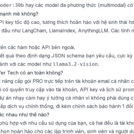
hay các model đa phương thức (multimodal) có 
oder:30b
 mạnh mẽ không?
I key tốc độ cao, tương thích hoàn hảo với hệ sinh thái
 đầu như LangChain, LlamaIndex, AnythingLLM. Các tính n
ến các hàm hoặc API bên ngoài.
ết quả theo định dạng JSON schema bạn yêu cầu, cực kỳ h
 ảnh với các model như
.
llama3.2-vision
ifer Tech có an toàn không?
 nâng cấp gói PRO trực tiếp trên tài khoản email cá nhân c
 có quyền truy cập vào tài khoản, API key và lịch sử prom
 dự án nhạy cảm hay ý tưởng cá nhân vì không phải dùng ch
p dịch vụ chính thống, đi kèm chính sách bảo hành 1 đổi 1
hác nhau như thế nào?
phù hợp với nhu cầu sử dụng của bạn, cả hai đều là tài k
họn hoàn hảo cho các lập trình viên, sinh viên và người 