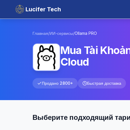
Lucifer Tech
Главная
/
ИИ-сервисы
/
Ollama
PRO
Mua Tài Khoản
Cloud
Продано 2800+
Быстрая доставка
Выберите подходящий тар