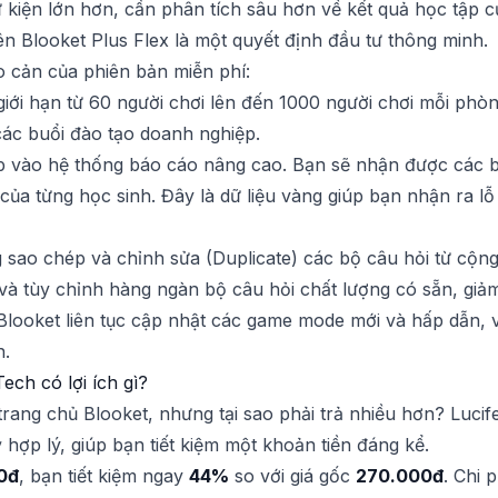
kiện lớn hơn, cần phân tích sâu hơn về kết quả học tập củ
lên Blooket Plus Flex là một quyết định đầu tư thông minh.
o cản của phiên bản miễn phí:
iới hạn từ 60 người chơi lên đến 1000 người chơi mỗi phò
các buổi đào tạo doanh nghiệp.
 vào hệ thống báo cáo nâng cao. Bạn sẽ nhận được các biểu 
t của từng học sinh. Đây là dữ liệu vàng giúp bạn nhận ra l
sao chép và chỉnh sửa (Duplicate) các bộ câu hỏi từ cộng 
 và tùy chỉnh hàng ngàn bộ câu hỏi chất lượng có sẵn, giảm
looket liên tục cập nhật các game mode mới và hấp dẫn, v
n.
ech có lợi ích gì?
n trang chủ Blooket, nhưng tại sao phải trả nhiều hơn? Luc
 hợp lý, giúp bạn tiết kiệm một khoản tiền đáng kể.
0đ
, bạn tiết kiệm ngay
44%
so với giá gốc
270.000đ
. Chi 