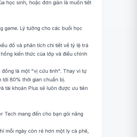
a học sinh, hoặc đơn giản là muốn tiết
ng game. Lý tưởng cho các buổi học
đồ và phân tích chi tiết về tỷ lệ trả
ỗ hổng kiến thức của lớp và điều chỉnh
đồng là một "vị cứu tinh". Thay vì tự
 tới 80% thời gian chuẩn bị.
à tài khoản Plus sẽ luôn được ưu tiên
ifer Tech mang đến cho bạn gói nâng
phí mỗi ngày còn rẻ hơn một ly cà phê,