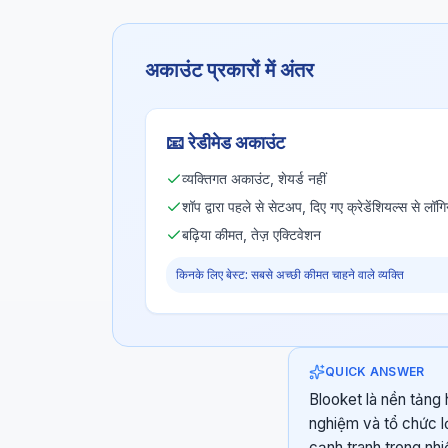
अकाउंट प्रकारों में अंतर
📧
रेडीमेड अकाउंट
व्यक्तिगत अकाउंट, शेयर्ड नहीं
शॉप द्वारा पहले से सेटअप, दिए गए क्रेडेंशियल्स से लॉगि
बढ़िया कीमत, तेज़ एक्टिवेशन
किनके लिए बेस्ट: सबसे अच्छी कीमत चाहने वाले व्यक्ति
QUICK ANSWER
Blooket là nền tảng 
nghiệm và tổ chức l
cạnh tranh trong nhi