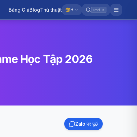
Bảng Giá
Blog
Thủ thuật
HI
Ctrl K
Game Học Tập 2026
Zalo पर पूछें