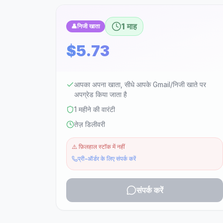
1 माह
👤
निजी खाता
$5.73
आपका अपना खाता, सीधे आपके Gmail/निजी खाते पर
अपग्रेड किया जाता है
1 महीने की वारंटी
तेज़ डिलीवरी
⚠️
फ़िलहाल स्टॉक में नहीं
प्री-ऑर्डर के लिए संपर्क करें
संपर्क करें