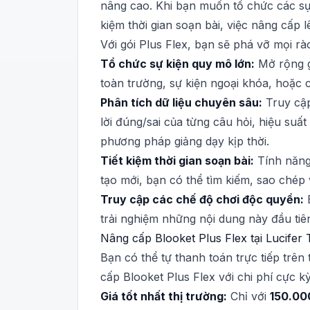
nâng cao. Khi bạn muốn tổ chức các sự 
kiệm thời gian soạn bài, việc nâng cấp 
Với gói Plus Flex, bạn sẽ phá vỡ mọi rà
Tổ chức sự kiện quy mô lớn:
Mở rộng g
toàn trường, sự kiện ngoại khóa, hoặc 
Phân tích dữ liệu chuyên sâu:
Truy cập
lời đúng/sai của từng câu hỏi, hiệu suấ
phương pháp giảng dạy kịp thời.
Tiết kiệm thời gian soạn bài:
Tính năng 
tạo mới, bạn có thể tìm kiếm, sao chép
Truy cập các chế độ chơi độc quyền:
B
trải nghiệm những nội dung này đầu tiê
Nâng cấp Blooket Plus Flex tại Lucifer T
Bạn có thể tự thanh toán trực tiếp trê
cấp Blooket Plus Flex với chi phí cực kỳ
Giá tốt nhất thị trường:
Chỉ với
150.00