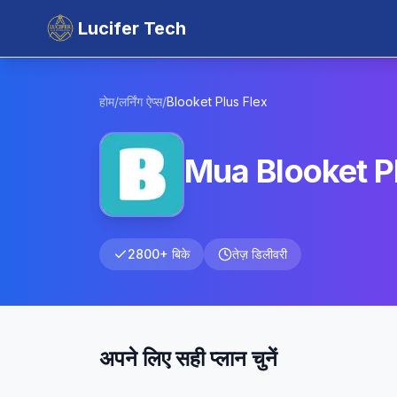
Lucifer Tech
होम
/
लर्निंग ऐप्स
/
Blooket
Plus Flex
Mua Blooket P
2800+ बिके
तेज़ डिलीवरी
अपने लिए सही प्लान चुनें