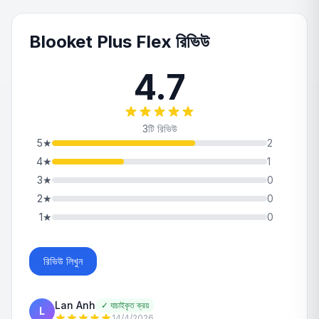
Blooket Plus Flex রিভিউ
4.7
3টি রিভিউ
5
★
2
4
★
1
3
★
0
2
★
0
1
★
0
রিভিউ লিখুন
Lan Anh
✓
যাচাইকৃত ক্রয়
L
14/4/2026