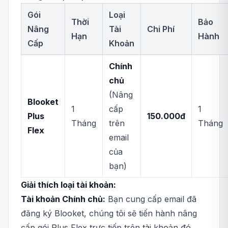
Gói
Loại
Thời
Bảo
Nâng
Tài
Chi Phí
Hạn
Hành
Cấp
Khoản
Chính
chủ
(Nâng
Blooket
1
cấp
1
Plus
150.000đ
Tháng
trên
Tháng
Flex
email
của
bạn)
Giải thích loại tài khoản:
Tài khoản Chính chủ:
Bạn cung cấp email đã
đăng ký Blooket, chúng tôi sẽ tiến hành nâng
cấp gói Plus Flex trực tiếp trên tài khoản đó.