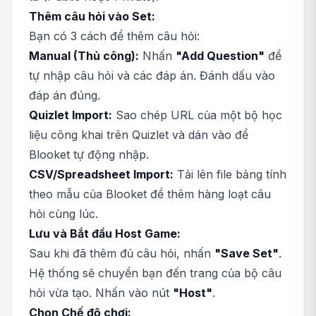
Thêm câu hỏi vào Set:
Bạn có 3 cách để thêm câu hỏi:
Manual (Thủ công):
Nhấn
"Add Question"
để
tự nhập câu hỏi và các đáp án. Đánh dấu vào
đáp án đúng.
Quizlet Import:
Sao chép URL của một bộ học
liệu công khai trên Quizlet và dán vào để
Blooket tự động nhập.
CSV/Spreadsheet Import:
Tải lên file bảng tính
theo mẫu của Blooket để thêm hàng loạt câu
hỏi cùng lúc.
Lưu và Bắt đầu Host Game:
Sau khi đã thêm đủ câu hỏi, nhấn
"Save Set"
.
Hệ thống sẽ chuyển bạn đến trang của bộ câu
hỏi vừa tạo. Nhấn vào nút
"Host"
.
Chọn Chế độ chơi: