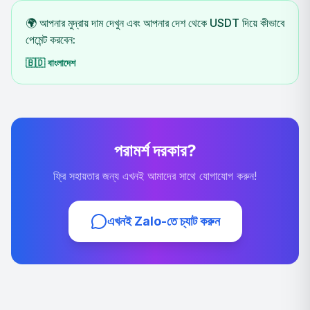
🌍 আপনার মুদ্রায় দাম দেখুন এবং আপনার দেশ থেকে USDT দিয়ে কীভাবে
পেমেন্ট করবেন:
🇧🇩
বাংলাদেশ
পরামর্শ দরকার?
ফ্রি সহায়তার জন্য এখনই আমাদের সাথে যোগাযোগ করুন!
এখনই Zalo-তে চ্যাট করুন