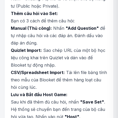
tư (Public hoặc Private).
Thêm câu hỏi vào Set:
Bạn có 3 cách để thêm câu hỏi:
Manual (Thủ công):
Nhấn
"Add Question"
để
tự nhập câu hỏi và các đáp án. Đánh dấu vào
đáp án đúng.
Quizlet Import:
Sao chép URL của một bộ học
liệu công khai trên Quizlet và dán vào để
Blooket tự động nhập.
CSV/Spreadsheet Import:
Tải lên file bảng tính
theo mẫu của Blooket để thêm hàng loạt câu
hỏi cùng lúc.
Lưu và Bắt đầu Host Game:
Sau khi đã thêm đủ câu hỏi, nhấn
"Save Set"
.
Hệ thống sẽ chuyển bạn đến trang của bộ câu
hỏi vừa tạo. Nhấn vào nút
"Host"
.