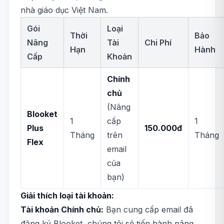
nhà giáo dục Việt Nam.
Gói
Loại
Thời
Bảo
Nâng
Tài
Chi Phí
Hạn
Hành
Cấp
Khoản
Chính
chủ
(Nâng
Blooket
1
cấp
1
Plus
150.000đ
Tháng
trên
Tháng
Flex
email
của
bạn)
Giải thích loại tài khoản:
Tài khoản Chính chủ:
Bạn cung cấp email đã
đăng ký Blooket, chúng tôi sẽ tiến hành nâng