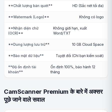
**Chất lượng bản quét**
HD (Sắc nét tối đa)
**Watermark (Logo)**
Không có logo
**Nhận diện chữ
Không giới hạn, xuất
(OCR)**
Word/TXT
**Dung lượng lưu trữ**
10 GB Cloud Space
**Bảo mật dữ liệu**
Tuyệt đối (Chỉ bạn kiểm soát)
**Độ ổn định tài
Ổn định 100%, bảo hành 12
khoản**
tháng
CamScanner Premium के बारे में अक्सर
पूछे जाने वाले सवाल