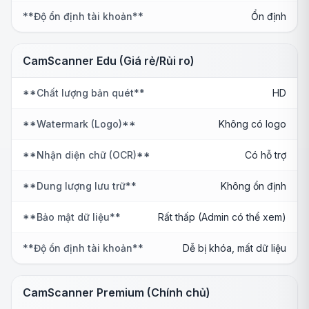
**Độ ổn định tài khoản**
Ổn định
CamScanner Edu (Giá rẻ/Rủi ro)
**Chất lượng bản quét**
HD
**Watermark (Logo)**
Không có logo
**Nhận diện chữ (OCR)**
Có hỗ trợ
**Dung lượng lưu trữ**
Không ổn định
**Bảo mật dữ liệu**
Rất thấp (Admin có thể xem)
**Độ ổn định tài khoản**
Dễ bị khóa, mất dữ liệu
CamScanner Premium (Chính chủ)