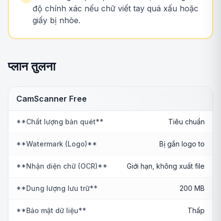
độ chính xác nếu chữ viết tay quá xấu hoặc
giấy bị nhòe.
प्लान तुलना
CamScanner Free
**Chất lượng bản quét**
Tiêu chuẩn
**Watermark (Logo)**
Bị gắn logo to
**Nhận diện chữ (OCR)**
Giới hạn, không xuất file
**Dung lượng lưu trữ**
200 MB
**Bảo mật dữ liệu**
Thấp