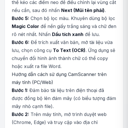
thể kéo các điểm neo để điều chỉnh lại vùng cắt
nếu cần, sau đó nhấn
Next (Mũi tên phải)
.
Bước 5:
Chọn bộ lọc màu. Khuyên dùng bộ lọc
Magic Color
để nền giấy trắng sáng và chữ đen
rõ nét nhất. Nhấn
Dấu tích xanh
để lưu.
Bước 6:
Để trích xuất văn bản, mở tài liệu vừa
lưu, chọn công cụ
To Text (OCR)
. Ứng dụng sẽ
chuyển đổi hình ảnh thành chữ có thể copy
hoặc xuất ra file Word.
Hướng dẫn cách sử dụng CamScanner trên
máy tính (PC/Web)
Bước 1:
Đảm bảo tài liệu trên điện thoại đã
được đồng bộ lên đám mây (có biểu tượng đám
mây nhỏ cạnh file).
Bước 2:
Trên máy tính, mở trình duyệt web
(Chrome, Edge) và truy cập vào địa chỉ