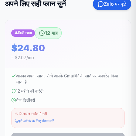
अपने लिए सही प्लान चुनें
Zalo पर पूछें
12 माह
👤
निजी खाता
$24.80
≈ $2.07/mo
आपका अपना खाता, सीधे आपके Gmail/निजी खाते पर अपग्रेड किया
जाता है
12 महीने की वारंटी
तेज़ डिलीवरी
⚠️
फ़िलहाल स्टॉक में नहीं
प्री-ऑर्डर के लिए संपर्क करें