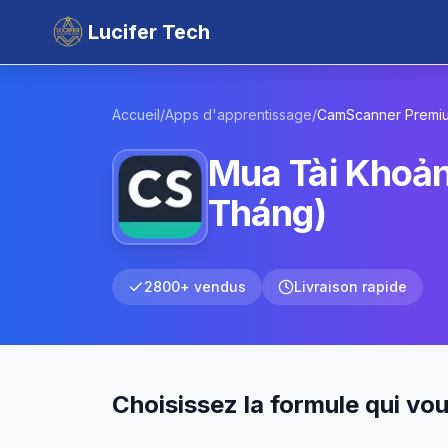
Lucifer Tech
Accueil
/
Apps d'apprentissage
/
CamScanner
Premi
Mua Tài Khoả
Tháng)
2800+ vendus
Livraison rapide
Choisissez la formule qui vo