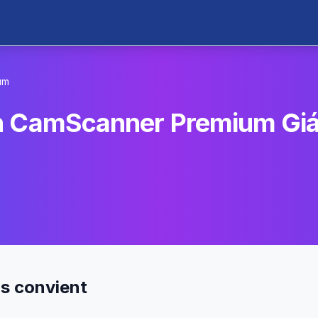
um
n CamScanner Premium Giá 
us convient