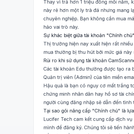
Thay vì trả hơn 1 triệu đồng mỗi năm,
này rẻ hơn một ly trà đá nhưng mang lạ
chuyên nghiệp. Bạn không cần mua máy 
hảo vai trò này.
Sự khác biệt giữa tài khoản "Chính chủ"
Thị trường hiện nay xuất hiện rất nhi
mua thường bị thu hút bởi mức giá này
Rủi ro khi sử dụng tài khoản CamScanne
Các tài khoản Edu thường được tạo ra b
Quản trị viên (Admin) của tên miền emai
Hậu quả là bạn có nguy cơ mất trắng to
chứng minh nhân dân hay hồ sơ tài chính
người cùng đăng nhập sẽ dẫn đến tình t
Tại sao gói nâng cấp "Chính chủ" là lự
Lucifer Tech cam kết cung cấp dịch vụ 
mình để đăng ký. Chúng tôi sẽ tiến hàn