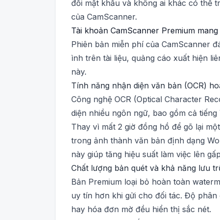
đổi mật khẩu và không ai khác có thể t
của CamScanner.
Tài khoản CamScanner Premium mang lại
Phiên bản miễn phí của CamScanner đá
ình trên tài liệu, quảng cáo xuất hiện l
này.
Tính năng nhận diện văn bản (OCR) hoạ
Công nghệ OCR (Optical Character Rec
diện nhiều ngôn ngữ, bao gồm cả tiếng 
Thay vì mất 2 giờ đồng hồ để gõ lại mộ
trong ảnh thành văn bản định dạng Word
này giúp tăng hiệu suất làm việc lên gấp
Chất lượng bản quét và khả năng lưu tr
Bản Premium loại bỏ hoàn toàn waterma
uy tín hơn khi gửi cho đối tác. Độ phân
hay hóa đơn mờ đều hiển thị sắc nét.