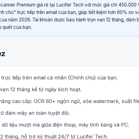
anner Premium giá rẻ tại Lucifer Tech với mức giá chỉ 450.000
nh chủ" trực tiếp trên email của bạn, giúp tiết kiệm hơn 60% so v
ủa năm 2026. Tài khoản được bảo hành trọn vẹn 12 tháng, đảm bả
ệu quét của bạn.
ez
rực tiếp trên email cá nhân (Chính chủ) của bạn.
vẹn 12 tháng kể từ ngày kích hoạt.
năng cao cấp: OCR 60+ ngôn ngữ, xóa watermark, xuất fil
rữ đám mây an toàn tuyệt đối.
dữ liệu mượt mà giữa điện thoại, máy tính bảng và PC.
 tháng, hỗ trợ kỹ thuật 24/7 từ Lucifer Tech.