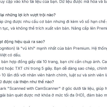
ruy cập vào kho tài liệu của bạn. Dữ liệu được mã hóa và b
 những lợi ích vượt trội nào?
p ứng được nhu cầu cơ bản nhưng đi kèm vô số hạn chế g
iên tục, và không thể trích xuất văn bản. Nâng cấp lên Prem
t động hiệu quả ra sao?
ognition) là "vũ khí" mạnh nhất của bản Premium. Hệ th
Việt có dấu.
t bản hợp đồng giấy dài 10 trang, bạn chỉ cần chụp ảnh. C
 hoặc TXT chỉ trong 5 giây. Bạn dễ dàng sao chép, chỉnh 
 10 lần đối với nhân viên hành chính, luật sư và sinh viên 
ữ được cải thiện như thế nào?
rk "Scanned with CamScanner" ở góc dưới tài liệu, giúp 
 giải bản quét được mở khóa ở mức tối đa (HD), đảm bảo mọ