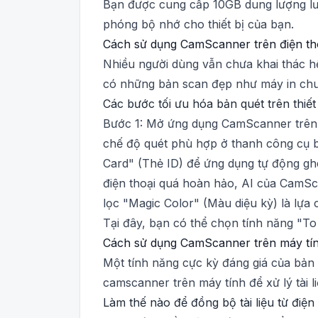
Bạn được cung cấp 10GB dung lượng lưu 
phóng bộ nhớ cho thiết bị của bạn.
Cách sử dụng CamScanner trên điện thoạ
Nhiều người dùng vẫn chưa khai thác h
có những bản scan đẹp như máy in ch
Các bước tối ưu hóa bản quét trên thiết 
Bước 1: Mở ứng dụng CamScanner trên 
chế độ quét phù hợp ở thanh công cụ b
Card" (Thẻ ID) để ứng dụng tự động ghé
điện thoại quá hoàn hảo, AI của CamSc
lọc "Magic Color" (Màu diệu kỳ) là lựa
Tại đây, bạn có thể chọn tính năng "To
Cách sử dụng CamScanner trên máy tín
Một tính năng cực kỳ đáng giá của bản
camscanner trên máy tính để xử lý tài 
Làm thế nào để đồng bộ tài liệu từ điện