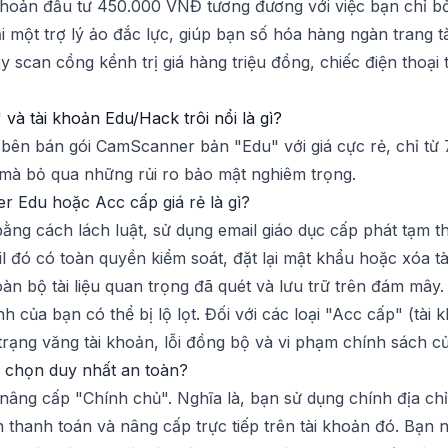
 khoản đầu tư 450.000 VNĐ tương đương với việc bạn chỉ 
i một trợ lý ảo đắc lực, giúp bạn số hóa hàng ngàn trang 
scan cồng kềnh trị giá hàng triệu đồng, chiếc điện thoạ
 và tài khoản Edu/Hack trôi nổi là gì?
ều bên bán gói CamScanner bản "Edu" với giá cực rẻ, chỉ 
 mà bỏ qua những rủi ro bảo mật nghiêm trọng.
r Edu hoặc Acc cấp giá rẻ là gì?
ằng cách lách luật, sử dụng email giáo dục cấp phát tạm th
l đó có toàn quyền kiểm soát, đặt lại mật khẩu hoặc xóa tà
àn bộ tài liệu quan trọng đã quét và lưu trữ trên đám mâ
 của bạn có thể bị lộ lọt. Đối với các loại "Acc cấp" (tài
rạng văng tài khoản, lỗi đồng bộ và vi phạm chính sách c
a chọn duy nhất an toàn?
nâng cấp "Chính chủ". Nghĩa là, bạn sử dụng chính địa chỉ
h thanh toán và nâng cấp trực tiếp trên tài khoản đó. Bạn