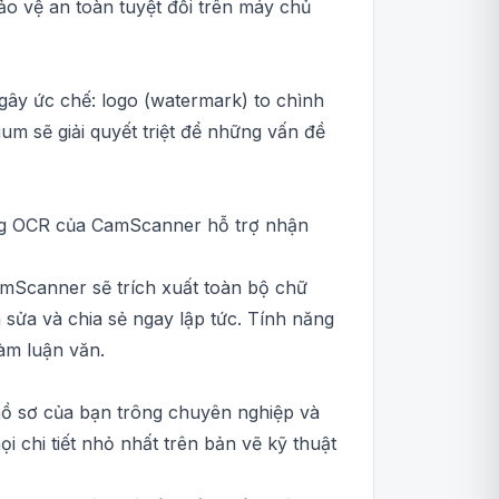
ảo vệ an toàn tuyệt đối trên máy chủ
ây ức chế: logo (watermark) to chình
ium sẽ giải quyết triệt để những vấn đề
ống OCR của CamScanner hỗ trợ nhận
amScanner sẽ trích xuất toàn bộ chữ
sửa và chia sẻ ngay lập tức. Tính năng
làm luận văn.
hồ sơ của bạn trông chuyên nghiệp và
i chi tiết nhỏ nhất trên bản vẽ kỹ thuật