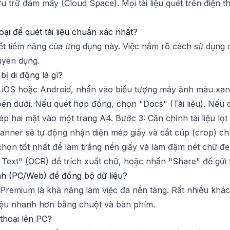
trữ đám mây (Cloud Space). Mọi tài liệu quét trên điện tho
i để quét tài liệu chuẩn xác nhất?
ết tiềm năng của ứng dụng này. Việc nắm rõ cách sử dụng 
uyên dụng.
bị di động là gì?
iOS hoặc Android, nhấn vào biểu tượng máy ảnh màu xan
ên dưới. Nếu quét hợp đồng, chọn "Docs" (Tài liệu). Nếu
p hai mặt vào một trang A4. Bước 3: Căn chỉnh tài liệu lọ
anner sẽ tự động nhận diện mép giấy và cắt cúp (crop) ch
 chọn tốt nhất để làm trắng nền giấy và làm đậm nét chữ đe
 Text" (OCR) để trích xuất chữ, hoặc nhấn "Share" để gửi f
h (PC/Web) để đồng bộ dữ liệu?
 Premium là khả năng làm việc đa nền tảng. Rất nhiều khá
liệu nhanh hơn bằng chuột và bàn phím.
 thoại lên PC?