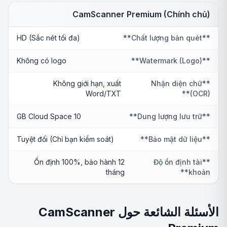
CamScanner Premium (Chính chủ)
HD (Sắc nét tối đa)
**Chất lượng bản quét**
Không có logo
**Watermark (Logo)**
Không giới hạn, xuất
**Nhận diện chữ
Word/TXT
(OCR)**
10 GB Cloud Space
**Dung lượng lưu trữ**
Tuyệt đối (Chỉ bạn kiểm soát)
**Bảo mật dữ liệu**
Ổn định 100%, bảo hành 12
**Độ ổn định tài
tháng
khoản**
الأسئلة الشائعة حول CamScanner