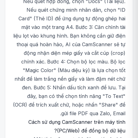
Nếu quét hợp đồng, chọn "Docs" (Tài liệu).
Nếu quét chứng minh nhân dân, chọn "ID
Card" (Thẻ ID) để ứng dụng tự động ghép hai
mặt vào một trang A4. Bước 3: Căn chỉnh tài
liệu lọt vào khung hình. Bạn không cần giữ điện
thoại quá hoàn hảo, AI của CamScanner sẽ tự
động nhận diện mép giấy và cắt cúp (crop)
chính xác. Bước 4: Chọn bộ lọc màu. Bộ lọc
"Magic Color" (Màu diệu kỳ) là lựa chọn tốt
nhất để làm trắng nền giấy và làm đậm nét chữ
đen. Bước 5: Nhấn dấu tích xanh để lưu. Tại
đây, bạn có thể chọn tính năng "To Text"
(OCR) để trích xuất chữ, hoặc nhấn "Share" để
gửi file PDF qua Zalo, Email.
Cách sử dụng CamScanner trên máy tính
(PC/Web) để đồng bộ dữ liệu?