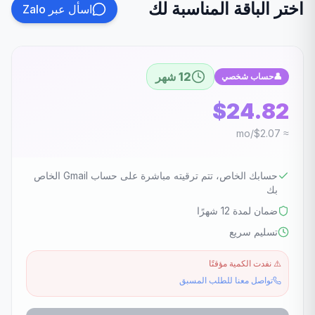
اختر الباقة المناسبة لك
اسأل عبر Zalo
12 شهر
👤
حساب شخصي
$24.82
≈ $2.07/mo
حسابك الخاص، تتم ترقيته مباشرة على حساب Gmail الخاص
بك
ضمان لمدة 12 شهرًا
تسليم سريع
⚠️
نفدت الكمية مؤقتًا
تواصل معنا للطلب المسبق