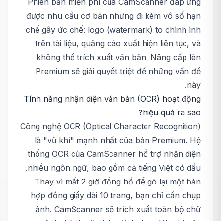
Phiên bản miễn phí của CamScanner đáp ứng
được nhu cầu cơ bản nhưng đi kèm vô số hạn
chế gây ức chế: logo (watermark) to chình ình
trên tài liệu, quảng cáo xuất hiện liên tục, và
không thể trích xuất văn bản. Nâng cấp lên
Premium sẽ giải quyết triệt để những vấn đề
này.
Tính năng nhận diện văn bản (OCR) hoạt động
hiệu quả ra sao?
Công nghệ OCR (Optical Character Recognition)
là "vũ khí" mạnh nhất của bản Premium. Hệ
thống OCR của CamScanner hỗ trợ nhận diện
nhiều ngôn ngữ, bao gồm cả tiếng Việt có dấu.
Thay vì mất 2 giờ đồng hồ để gõ lại một bản
hợp đồng giấy dài 10 trang, bạn chỉ cần chụp
ảnh. CamScanner sẽ trích xuất toàn bộ chữ