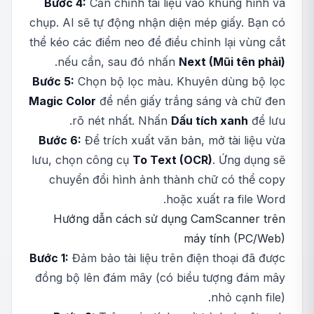
Bước 4:
Căn chỉnh tài liệu vào khung hình và
chụp. AI sẽ tự động nhận diện mép giấy. Bạn có
thể kéo các điểm neo để điều chỉnh lại vùng cắt
.
nếu cần, sau đó nhấn
Next (Mũi tên phải)
Bước 5:
Chọn bộ lọc màu. Khuyên dùng bộ lọc
Magic Color
để nền giấy trắng sáng và chữ đen
rõ nét nhất. Nhấn
Dấu tích xanh
để lưu.
Bước 6:
Để trích xuất văn bản, mở tài liệu vừa
lưu, chọn công cụ
To Text (OCR)
. Ứng dụng sẽ
chuyển đổi hình ảnh thành chữ có thể copy
hoặc xuất ra file Word.
Hướng dẫn cách sử dụng CamScanner trên
máy tính (PC/Web)
Bước 1:
Đảm bảo tài liệu trên điện thoại đã được
đồng bộ lên đám mây (có biểu tượng đám mây
nhỏ cạnh file).