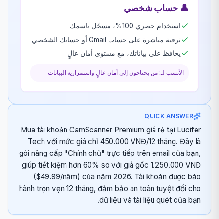
👤
حساب شخصي
استخدام حصري 100%، مسجّل باسمك
ترقية مباشرة على حساب Gmail أو حسابك الشخصي
يحافظ على بياناتك، مع مستوى أمان عالٍ
الأنسب لـ: من يحتاجون إلى أمان عالٍ واستمرارية البيانات
QUICK ANSWER
Mua tài khoản CamScanner Premium giá rẻ tại Lucifer
Tech với mức giá chỉ 450.000 VNĐ/12 tháng. Đây là
gói nâng cấp "Chính chủ" trực tiếp trên email của bạn,
giúp tiết kiệm hơn 60% so với giá gốc 1.250.000 VNĐ
($49.99/năm) của năm 2026. Tài khoản được bảo
hành trọn vẹn 12 tháng, đảm bảo an toàn tuyệt đối cho
dữ liệu và tài liệu quét của bạn.