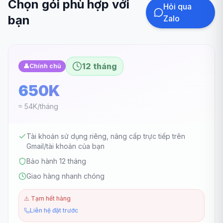
Chọn gói phù hợp với
Hỏi qua
bạn
Zalo
12 tháng
👤
Chính chủ
650K
≈ 54K/tháng
Tài khoản sử dụng riêng, nâng cấp trực tiếp trên
Gmail/tài khoản của bạn
Bảo hành 12 tháng
Giao hàng nhanh chóng
⚠️
Tạm hết hàng
Liên hệ đặt trước