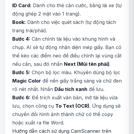
ID Card:
Dành cho thẻ căn cước, bằng lái xe (tự
động ghép 2 mặt vào 1 trang).
Book:
Dành cho việc quét sách (tự động tách
trang trái/phải).
Bước 4:
Căn chỉnh tài liệu vào khung hình và
chụp. AI sẽ tự động nhận diện mép giấy. Bạn có
thể kéo các điểm neo để điều chỉnh lại vùng cắt
nếu cần, sau đó nhấn
Next (Mũi tên phải)
.
Bước 5:
Chọn bộ lọc màu. Khuyên dùng bộ lọc
Magic Color
để nền giấy trắng sáng và chữ đen
rõ nét nhất. Nhấn
Dấu tích xanh
để lưu.
Bước 6:
Để trích xuất văn bản, mở tài liệu vừa
lưu, chọn công cụ
To Text (OCR)
. Ứng dụng sẽ
chuyển đổi hình ảnh thành chữ có thể copy
hoặc xuất ra file Word.
Hướng dẫn cách sử dụng CamScanner trên