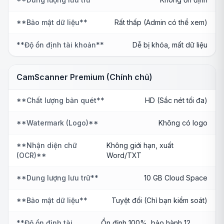
**Bảo mật dữ liệu**
Rất thấp (Admin có thể xem)
**Độ ổn định tài khoản**
Dễ bị khóa, mất dữ liệu
CamScanner Premium (Chính chủ)
**Chất lượng bản quét**
HD (Sắc nét tối đa)
**Watermark (Logo)**
Không có logo
**Nhận diện chữ
Không giới hạn, xuất
(OCR)**
Word/TXT
**Dung lượng lưu trữ**
10 GB Cloud Space
**Bảo mật dữ liệu**
Tuyệt đối (Chỉ bạn kiểm soát)
**Độ ổn định tài
Ổn định 100%, bảo hành 12