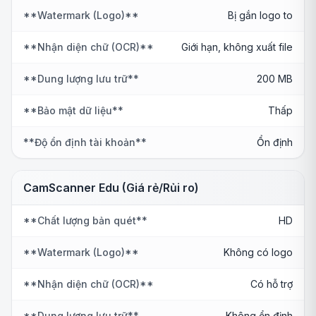
**Watermark (Logo)**
Bị gắn logo to
**Nhận diện chữ (OCR)**
Giới hạn, không xuất file
**Dung lượng lưu trữ**
200 MB
**Bảo mật dữ liệu**
Thấp
**Độ ổn định tài khoản**
Ổn định
CamScanner Edu (Giá rẻ/Rủi ro)
**Chất lượng bản quét**
HD
**Watermark (Logo)**
Không có logo
**Nhận diện chữ (OCR)**
Có hỗ trợ
**Dung lượng lưu trữ**
Không ổn định