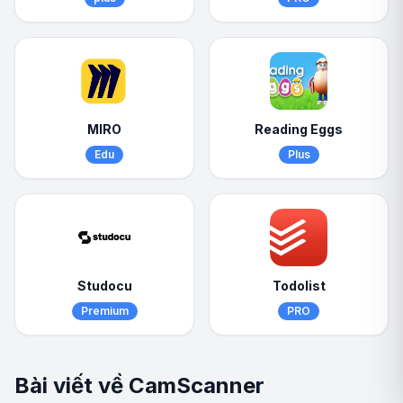
MIRO
Reading Eggs
Edu
Plus
Studocu
Todolist
Premium
PRO
Bài viết về CamScanner