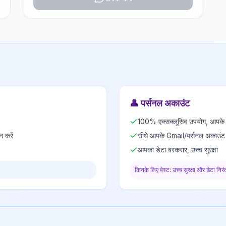
👤
पर्सनल अकाउंट
100% एक्सक्लूसिव उपयोग, आपके न
न करें
सीधे आपके Gmail/पर्सनल अकाउंट 
आपका डेटा बरकरार, उच्च सुरक्षा
किनके लिए बेस्ट: उच्च सुरक्षा और डेटा निरं