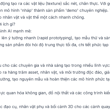
ộng tạo ra các vật liệu (texture) sắc nét, chân thực. Với 
biến mô hình 'nháp' thành sản phẩm 'demo' chuyên nghiệp.
ào nhân vật và vật thể một cách nhanh chóng.
i ích gì?
hình AI mạnh mẽ:
lên ý tưởng nhanh (rapid prototyping), tạo mẫu thử và sản 
 sản phẩm đòi hỏi độ trung thực tối đa, chi tiết phức tạp 
 cho các chuyên gia và nhà sáng tạo trong nhiều lĩnh vực
ra hàng trăm asset, nhân vật, và môi trường độc đáo, giảm
tưởng, tạo nguyên mẫu và hoàn thiện các mô hình phức tạ
ực quan hóa không gian, đồ nội thất và các công trình ki
c đạo cụ, nhân vật phụ và bối cảnh 3D cho các cảnh quay