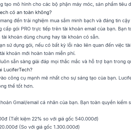
 tạo mô hình cho các bộ phận máy móc, sản phẩm tiêu dù
Tech có an toàn không?
t mang đến trải nghiệm mua sắm minh bạch và đáng tin cậy
 cấp gói PRO trực tiếp trên tài khoản email của bạn. Bạn 
à tài khoản dùng chung hay tài khoản có sẵn.
ạn sử dụng gói, nếu có bất kỳ lỗi nào liên quan đến việc tà
 tài khoản mới hoàn toàn miễn phí.
luôn sẵn sàng giải đáp mọi thắc mắc và hỗ trợ bạn trong qu
i LuciferTech?
ư vào công cụ mạnh mẽ nhất cho sự sáng tạo của bạn. Luci
ng thể tốt hơn.
 khoản Gmail/email cá nhân của bạn. Bạn toàn quyền kiểm so
0đ (Tiết kiệm 22% so với giá gốc 540.000đ)
20.000đ (So với giá gốc 1.300.000đ)