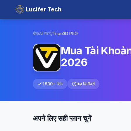
Lucifer Tech
होम
/
AI सेवाएं
/
Tripo3D
PRO
Mua Tài Khoản
2026
2800+ बिके
तेज़ डिलीवरी
अपने लिए सही प्लान चुनें