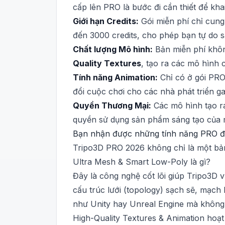
cấp lên PRO là bước đi cần thiết để kh
Giới hạn Credits:
Gói miễn phí chỉ cung
đến 3000 credits, cho phép bạn tự do s
Chất lượng Mô hình:
Bản miễn phí khôn
Quality Textures
, tạo ra các mô hình 
Tính năng Animation:
Chỉ có ở gói PRO
đổi cuộc chơi cho các nhà phát triển g
Quyền Thương Mại:
Các mô hình tạo ra
quyền sử dụng sản phẩm sáng tạo của m
Bạn nhận được những tính năng PRO đ
Tripo3D PRO 2026 không chỉ là một bản
Ultra Mesh & Smart Low-Poly là gì?
Đây là công nghệ cốt lõi giúp Tripo3D v
cấu trúc lưới (topology) sạch sẽ, mạch
như Unity hay Unreal Engine mà không l
High-Quality Textures & Animation hoạ