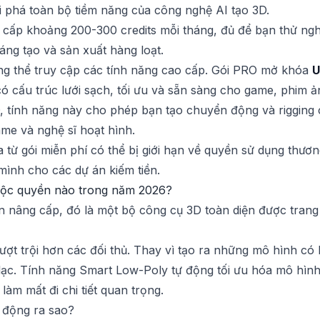
ai phá toàn bộ tiềm năng của công nghệ AI tạo 3D.
 cấp khoảng 200-300 credits mỗi tháng, đủ để bạn thử ng
áng tạo và sản xuất hàng loạt.
g thể truy cập các tính năng cao cấp. Gói PRO mở khóa
U
có cấu trúc lưới sạch, tối ưu và sẵn sàng cho game, phim ả
, tính năng này cho phép bạn tạo chuyển động và rigging 
ame và nghệ sĩ hoạt hình.
 từ gói miễn phí có thể bị giới hạn về quyền sử dụng thư
ình cho các dự án kiếm tiền.
ộc quyền nào trong năm 2026?
 nâng cấp, đó là một bộ công cụ 3D toàn diện được trang b
ượt trội hơn các đối thủ. Thay vì tạo ra những mô hình có
 lạc. Tính năng Smart Low-Poly tự động tối ưu hóa mô hìn
àm mất đi chi tiết quan trọng.
t động ra sao?