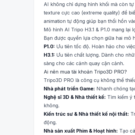
AI không chỉ dựng hình khối mà còn tự đ
texture cực cao (extreme quality) để 
animation tự động giúp bạn thổi hồn v
Mô hình AI Tripo H3.1 & P1.0 mang lại lợ
Bạn được quyền lựa chọn giữa hai mô 
P1.0:
Ưu tiên tốc độ. Hoàn hảo cho việc 
H3.1:
Ưu tiên chất lượng. Dành cho những
sàng cho các cảnh quay cận cảnh.
Ai nên mua tài khoản Tripo3D PRO?
Tripo3D PRO là công cụ không thể thiếu
Nhà phát triển Game:
Nhanh chóng tạo 
Nghệ sĩ 3D & Nhà thiết kế:
Tìm kiếm ý 
không.
Kiến trúc sư & Nhà thiết kế nội thất:
Tr
động.
Nhà sản xuất Phim & Hoạt hình:
Tạo cá