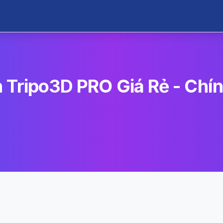
 Tripo3D PRO Giá Rẻ - Chí