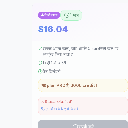
1 माह
👤
निजी खाता
$16.04
आपका अपना खाता, सीधे आपके Gmail/निजी खाते पर
अपग्रेड किया जाता है
1 महीने की वारंटी
तेज़ डिलीवरी
यह plan PRO है, 3000 credit।
⚠️
फ़िलहाल स्टॉक में नहीं
प्री-ऑर्डर के लिए संपर्क करें
संपर्क करें