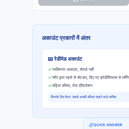
अकाउंट प्रकारों में अंतर
📧
रेडीमेड अकाउंट
व्यक्तिगत अकाउंट, शेयर्ड नहीं
शॉप द्वारा पहले से सेटअप, दिए गए क्रेडेंशियल्स से लॉगि
बढ़िया कीमत, तेज़ एक्टिवेशन
किनके लिए बेस्ट: सबसे अच्छी कीमत चाहने वाले व्यक्ति
QUICK ANSWER