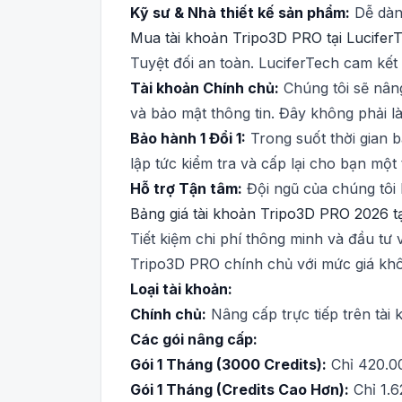
Kỹ sư & Nhà thiết kế sản phẩm:
Dễ dàng
Mua tài khoản Tripo3D PRO tại Lucifer
Tuyệt đối an toàn. LuciferTech cam kế
Tài khoản Chính chủ:
Chúng tôi sẽ nâng
và bảo mật thông tin. Đây không phải l
Bảo hành 1 Đổi 1:
Trong suốt thời gian b
lập tức kiểm tra và cấp lại cho bạn một
Hỗ trợ Tận tâm:
Đội ngũ của chúng tôi 
Bảng giá tài khoản Tripo3D PRO 2026 tạ
Tiết kiệm chi phí thông minh và đầu t
Tripo3D PRO chính chủ với mức giá khô
Loại tài khoản:
Chính chủ:
Nâng cấp trực tiếp trên tài
Các gói nâng cấp:
Gói 1 Tháng (3000 Credits):
Chỉ 420.00
Gói 1 Tháng (Credits Cao Hơn):
Chỉ 1.6