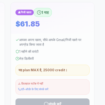
1 माह
👤
निजी खाता
$61.85
आपका अपना खाता, सीधे आपके Gmail/निजी खाते पर
अपग्रेड किया जाता है
1 महीने की वारंटी
तेज़ डिलीवरी
यह plan MAX है, 25000 credit।
⚠️
फ़िलहाल स्टॉक में नहीं
प्री-ऑर्डर के लिए संपर्क करें
संपर्क करें