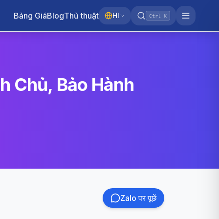
Bảng Giá
Blog
Thủ thuật
HI
Ctrl K
nh Chủ, Bảo Hành
Zalo पर पूछें