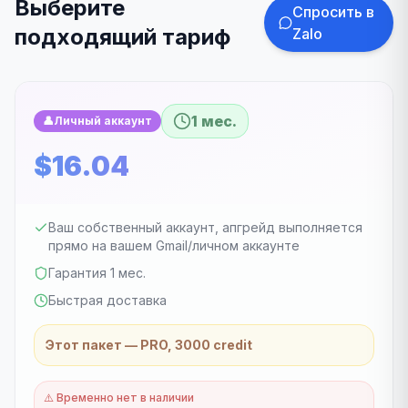
Выберите
Спросить в
подходящий тариф
Zalo
1 мес.
👤
Личный аккаунт
$16.04
Ваш собственный аккаунт, апгрейд выполняется
прямо на вашем Gmail/личном аккаунте
Гарантия 1 мес.
Быстрая доставка
Этот пакет — PRO, 3000 credit
⚠️
Временно нет в наличии