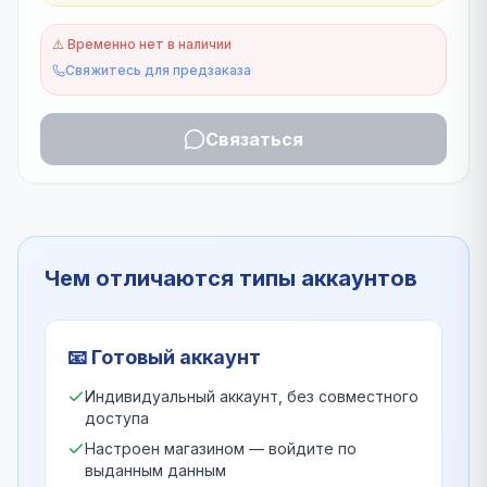
⚠️
Временно нет в наличии
Свяжитесь для предзаказа
Связаться
Чем отличаются типы аккаунтов
📧
Готовый аккаунт
Индивидуальный аккаунт, без совместного
доступа
Настроен магазином — войдите по
выданным данным