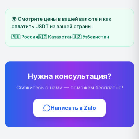
🌍 Смотрите цены в вашей валюте и как
оплатить USDT из вашей страны:
🇷🇺
Россия
🇰🇿
Казахстан
🇺🇿
Узбекистан
Нужна консультация?
Свяжитесь с нами — поможем бесплатно!
Написать в Zalo