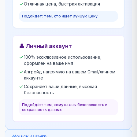
Отличная цена, быстрая активация
Подойдёт: тем, кто ищет лучшую цену
👤
Личный аккаунт
100% эксклюзивное использование,
оформлен на ваше имя
Апгрейд напрямую на вашем Gmail/личном
аккаунте
Сохраняет ваши данные, высокая
безопасность
Подойдёт: тем, кому важны безопасность и
сохранность данных
QUICK ANSWER