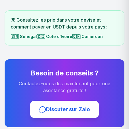
🌍 Consultez les prix dans votre devise et
comment payer en USDT depuis votre pays :
🇸🇳
Sénégal
🇨🇮
Côte d'Ivoire
🇨🇲
Cameroun
Besoin de conseils ?
Contactez-nous dès maintenant pour une
assistance gratuite !
Discuter sur Zalo