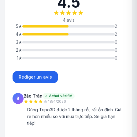
4.5
4 avis
5
★
2
4
★
2
3
★
0
2
★
0
1
★
0
Rédiger un avis
Bảo Trân
✓
Achat vérifié
B
18/4/2026
Dùng Tripo3D được 2 tháng rồi, rất ổn định. Giá
rẻ hơn nhiều so với mua trực tiếp. Sẽ gia hạn
tiếp!