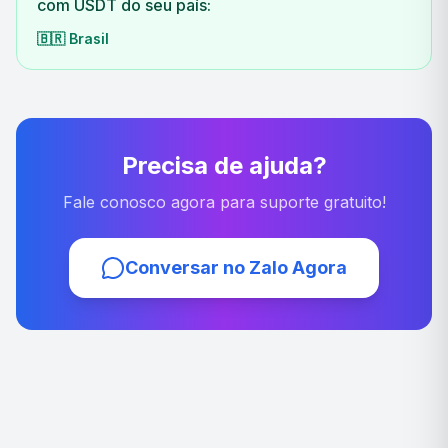
com USDT do seu país:
🇧🇷
Brasil
Precisa de ajuda?
Fale conosco agora para suporte gratuito!
Conversar no Zalo Agora