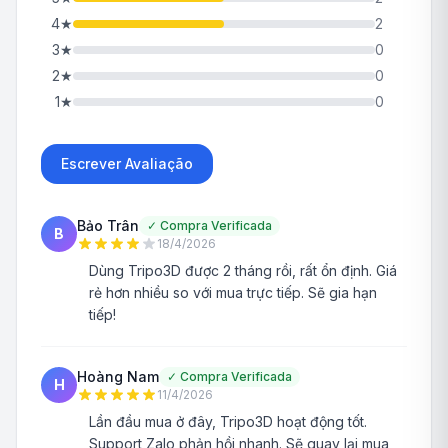
4
★
2
3
★
0
2
★
0
1
★
0
Escrever Avaliação
Bảo Trân
✓
Compra Verificada
B
18/4/2026
Dùng Tripo3D được 2 tháng rồi, rất ổn định. Giá
rẻ hơn nhiều so với mua trực tiếp. Sẽ gia hạn
tiếp!
Hoàng Nam
✓
Compra Verificada
H
11/4/2026
Lần đầu mua ở đây, Tripo3D hoạt động tốt.
Support Zalo phản hồi nhanh. Sẽ quay lại mua