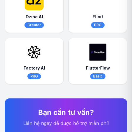
Dzine AI
Elicit
Creator
PRO
Factory AI
FlutterFlow
PRO
Basic
Bạn cần tư vấn?
Liên hệ ngay để được hỗ trợ miễn phí!