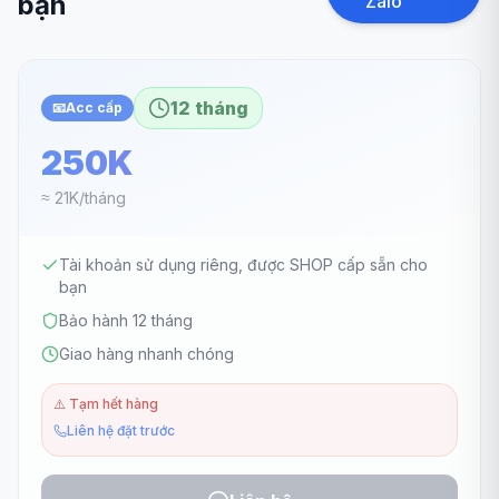
bạn
Zalo
12 tháng
📧
Acc cấp
250K
≈ 21K/tháng
Tài khoản sử dụng riêng, được SHOP cấp sẵn cho
bạn
Bảo hành 12 tháng
Giao hàng nhanh chóng
⚠️
Tạm hết hàng
Liên hệ đặt trước