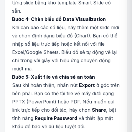
từng slide bằng kho template Smart Slide có
sẵn.
Bước 4: Chèn biểu đồ Data Visualization
Khi cần báo cáo số liệu, hãy thêm một slide mới
và chọn định dạng biểu đồ (Chart). Bạn có thể
nhập số liệu trực tiếp hoặc kết nối với file
Excel/Google Sheets. Biểu đồ sẽ tự động vẽ lại
chỉ trong vài giây với hiệu ứng chuyển động
mượt mà.
Bước 5: Xuất file và chia sẻ an toàn
Sau khi hoàn thiện, nhấn nút
Export
ở góc trên
bên phải. Bạn có thể tải file về máy dưới dạng
PPTX (PowerPoint) hoặc PDF. Nếu muốn gửi
link trực tiếp cho đối tác, hãy chọn
Share
, bật
tính năng
Require Password
và thiết lập mật
khẩu để bảo vệ dữ liệu tuyệt đối.