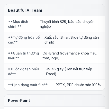
Beautiful AI Team
**Mục đích
Thuyết trình B2B, báo cáo chuyên
chính**
nghiệp
**Tự động hóa bố
Xuất sắc (Smart Slide tự động căn
cục**
chỉnh)
**Quản trị thương
Có (Brand Governance khóa màu,
hiệu**
font, logo)
**Tốc độ tạo biểu
35-45 giây (Liên kết trực tiếp
đồ**
Excel)
**Định dạng xuất file**
PPTX, PDF chuẩn xác 100%
PowerPoint