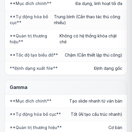
**Mục đích chính**
Đa dụng, linh hoạt tối đa
**Tự động hóa bố
Trung bình (Cần thao tác thủ công
cục**
nhiều)
**Quản trị thương
Không có hệ thống khóa chặt
hiệu**
chẽ
**Tốc độ tạo biểu đồ**
Chậm (Cần thiết lập thủ công)
**Định dạng xuất file**
Định dạng gốc
Gamma
**Mục đích chính**
Tạo slide nhanh từ văn bản
**Tự động hóa bố cục**
Tốt (AI tạo cấu trúc nhanh)
**Quản trị thương hiệu**
Cơ bản