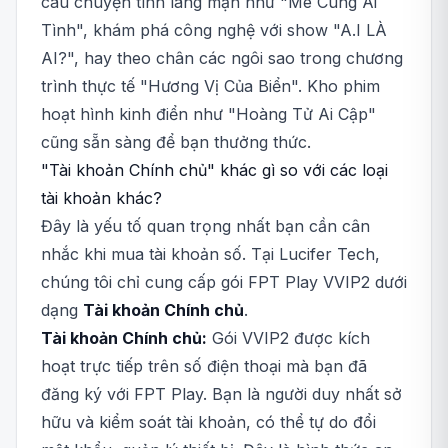
câu chuyện tình lãng mạn như "Mê Cung Ái
Tình", khám phá công nghệ với show "A.I LÀ
AI?", hay theo chân các ngôi sao trong chương
trình thực tế "Hương Vị Của Biển". Kho phim
hoạt hình kinh điển như "Hoàng Tử Ai Cập"
cũng sẵn sàng để bạn thưởng thức.
"Tài khoản Chính chủ" khác gì so với các loại
tài khoản khác?
Đây là yếu tố quan trọng nhất bạn cần cân
nhắc khi mua tài khoản số. Tại Lucifer Tech,
chúng tôi chỉ cung cấp gói FPT Play VVIP2 dưới
dạng
Tài khoản Chính chủ
.
Tài khoản Chính chủ:
Gói VVIP2 được kích
hoạt trực tiếp trên số điện thoại mà bạn đã
đăng ký với FPT Play. Bạn là người duy nhất sở
hữu và kiểm soát tài khoản, có thể tự do đổi