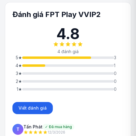
Đánh giá FPT Play VVIP2
4.8
4 đánh giá
5
★
3
4
★
1
3
★
0
2
★
0
1
★
0
Viết đánh giá
Tấn Phát
✓
Đã mua hàng
T
12/3/2026