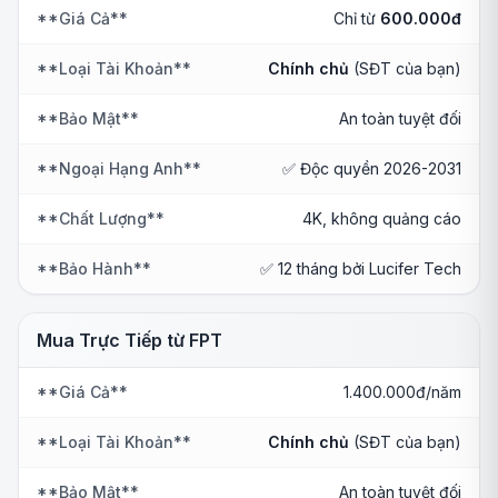
**Giá Cả**
Chỉ từ
600.000đ
**Loại Tài Khoản**
Chính chủ
(SĐT của bạn)
**Bảo Mật**
An toàn tuyệt đối
**Ngoại Hạng Anh**
✅ Độc quyền 2026-2031
**Chất Lượng**
4K, không quảng cáo
**Bảo Hành**
✅ 12 tháng bởi Lucifer Tech
Mua Trực Tiếp từ FPT
**Giá Cả**
1.400.000đ/năm
**Loại Tài Khoản**
Chính chủ
(SĐT của bạn)
**Bảo Mật**
An toàn tuyệt đối