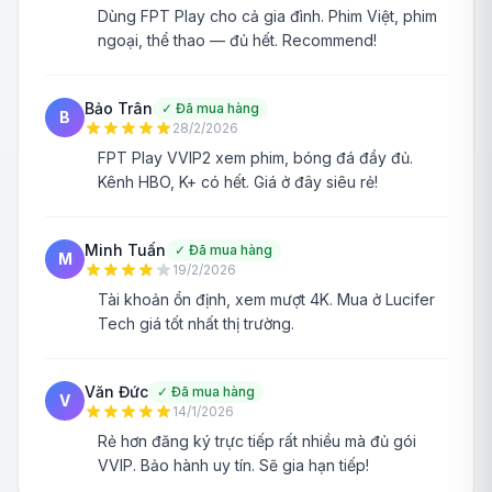
Dùng FPT Play cho cả gia đình. Phim Việt, phim
ngoại, thể thao — đủ hết. Recommend!
Bảo Trân
✓
Đã mua hàng
B
28/2/2026
FPT Play VVIP2 xem phim, bóng đá đầy đủ.
Kênh HBO, K+ có hết. Giá ở đây siêu rẻ!
Minh Tuấn
✓
Đã mua hàng
M
19/2/2026
Tài khoản ổn định, xem mượt 4K. Mua ở Lucifer
Tech giá tốt nhất thị trường.
Văn Đức
✓
Đã mua hàng
V
14/1/2026
Rẻ hơn đăng ký trực tiếp rất nhiều mà đủ gói
VVIP. Bảo hành uy tín. Sẽ gia hạn tiếp!