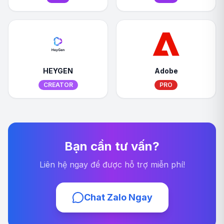
HEYGEN
Adobe
CREATOR
PRO
Bạn cần tư vấn?
Liên hệ ngay để được hỗ trợ miễn phí!
Chat Zalo Ngay