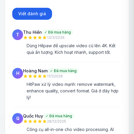
Viết đánh giá
Thu Hiền
✓
Đã mua hàng
T
13/3/2026
Dùng Hitpaw để upscale video cũ lên 4K. Kết
quả ấn tượng. Kích hoạt nhanh, support tốt.
Hoàng Nam
✓
Đã mua hàng
H
11/1/2026
HitPaw xử lý video mạnh: remove watermark,
enhance quality, convert format. Giá ở đây hợp
lý!
Quốc Huy
✓
Đã mua hàng
Q
28/12/2025
Công cụ all-in-one cho video processing. AI