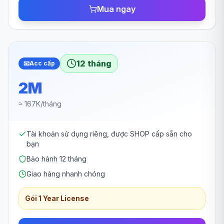
Mua ngay
12 tháng
📧
Acc cấp
2M
≈ 167K/tháng
Tài khoản sử dụng riêng, được SHOP cấp sẵn cho
bạn
Bảo hành 12 tháng
Giao hàng nhanh chóng
Gói 1 Year License