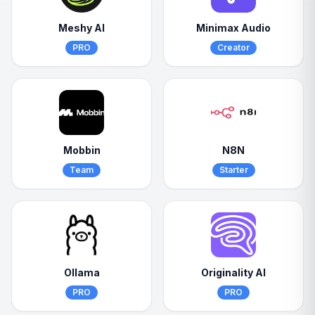
Meshy AI
Minimax Audio
PRO
Creator
Mobbin
N8N
Team
Starter
Ollama
Originality AI
PRO
PRO