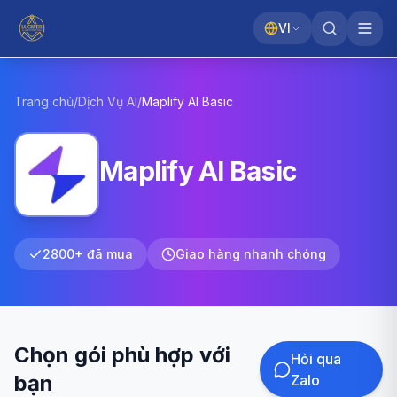
VI
Trang chủ
/
Dịch Vụ AI
/
Maplify AI
Basic
Maplify AI Basic
2800+ đã mua
Giao hàng nhanh chóng
Chọn gói phù hợp với
Hỏi qua
bạn
Zalo