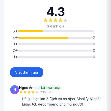
4.3
3 đánh giá
5
★
1
4
★
2
3
★
0
2
★
0
1
★
0
Viết đánh giá
Ngọc Ánh
✓
Đã mua hàng
N
7/3/2026
Đã gia hạn lần 2. Dịch vụ ổn định, Maplify AI chất
lượng tốt. Recommend cho mọi người!