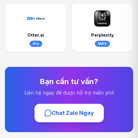
Otter.ai
Perplexity
Pro
MAX
Bạn cần tư vấn?
Liên hệ ngay để được hỗ trợ miễn phí!
Chat Zalo Ngay