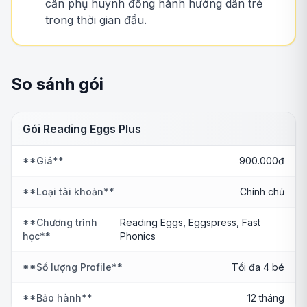
cần phụ huynh đồng hành hướng dẫn trẻ
trong thời gian đầu.
So sánh gói
Gói Reading Eggs Plus
**Giá**
900.000đ
**Loại tài khoản**
Chính chủ
**Chương trình
Reading Eggs, Eggspress, Fast
học**
Phonics
**Số lượng Profile**
Tối đa 4 bé
**Bảo hành**
12 tháng