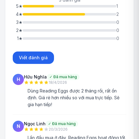
5
★
1
4
★
2
3
★
0
2
★
0
1
★
0
Viết đánh giá
Hữu Nghĩa
✓
Đã mua hàng
H
18/4/2026
Dùng Reading Eggs được 2 tháng rồi, rất ổn
định. Giá rẻ hơn nhiều so với mua trực tiếp. Sẽ
gia hạn tiếp!
Ngọc Linh
✓
Đã mua hàng
N
20/3/2026
Lần đầu mua ở đây, Reading Eggs hoạt động tốt.