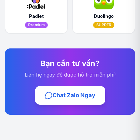
Padlet
Duolingo
Premium
SUPPER
Bạn cần tư vấn?
Liên hệ ngay để được hỗ trợ miễn phí!
Chat Zalo Ngay