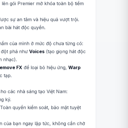
p lên gói Premier mở khóa toàn bộ tiềm
ợc sự an tâm và hiệu quả vượt trội.
àn bài hát độc quyền.
phẩm của mình ở mức độ chưa từng có:
g đột phá như
Voices
(tạo giọng hát độc
 nhạc).
emove FX
để loại bỏ hiệu ứng,
Warp
c tạp.
cho các nhà sáng tạo Việt Nam:
ng ký.
. Toàn quyền kiểm soát, bảo mật tuyệt
oản của bạn ngay lập tức, không cần chờ