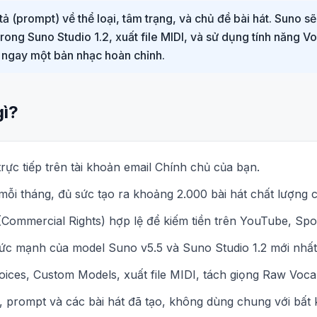
(prompt) về thể loại, tâm trạng, và chủ đề bài hát. Suno sẽ t
trong Suno Studio 1.2, xuất file MIDI, và sử dụng tính năng 
ó ngay một bản nhạc hoàn chỉnh.
gì?
rực tiếp trên tài khoản email Chính chủ của bạn.
mỗi tháng, đủ sức tạo ra khoảng 2.000 bài hát chất lượng 
Commercial Rights) hợp lệ để kiếm tiền trên YouTube, Spot
ức mạnh của model Suno v5.5 và Suno Studio 1.2 mới nhất
oices, Custom Models, xuất file MIDI, tách giọng Raw Voc
prompt và các bài hát đã tạo, không dùng chung với bất k