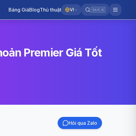
Bảng Giá
Blog
Thủ thuật
VI
Ctrl K
oản Premier Giá Tốt
Hỏi qua Zalo