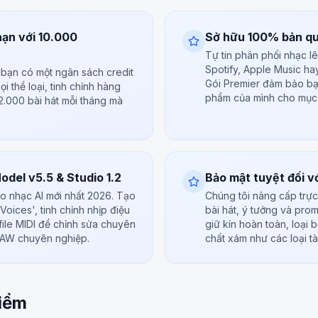
hạn với 10.000
Sở hữu 100% bản q
Tự tin phân phối nhạc l
Spotify, Apple Music ha
, bạn có một ngân sách credit
Gói Premier đảm bảo bạ
i thể loại, tinh chỉnh hàng
phẩm của mình cho mục 
 2.000 bài hát mỗi tháng mà
del v5.5 & Studio 1.2
Bảo mật tuyệt đối v
o nhạc AI mới nhất 2026. Tạo
Chúng tôi nâng cấp trực 
Voices', tinh chỉnh nhịp điệu
bài hát, ý tưởng và pro
file MIDI để chỉnh sửa chuyên
giữ kín hoàn toàn, loại 
DAW chuyên nghiệp.
chất xám như các loại t
iểm