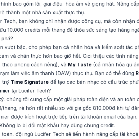
chỉnh bao gồm lời, giai điệu, hòa âm và giọng hát. Nâng cấ
rở thành một nhà sản xuất thực thụ.
er Tech, bạn không chỉ nhận được công cụ, mà còn nhận đư
hữu 10.000 credits mỗi tháng để thỏa sức sáng tạo hàng ng
t phá?
ến vượt bậc, cho phép bạn cá nhân hóa và kiểm soát tác 
cảm và chân thực hơn bao giờ hết. Giới thiệu các tính năn
 theo phong cách riêng), và
My Taste
(cá nhân hóa gu âm
trạm làm việc âm thanh (DAW) thực thụ. Bạn có thể dùng
R
ỗ trợ
Time Signature
để tạo các bản nhạc có cấu trúc phứ
ier tại Lucifer Tech?
ý, chúng tôi cung cấp một giải pháp toàn diện và an toàn 
/tháng, rẻ hơn rất nhiều so với giá gốc 810.000đ khi tự đă
emier được kích hoạt trực tiếp trên tài khoản email của bạn
Không lo bị đổi mật khẩu hay dùng chung credit.
h toán, đội ngũ Lucifer Tech sẽ tiến hành nâng cấp tài kh