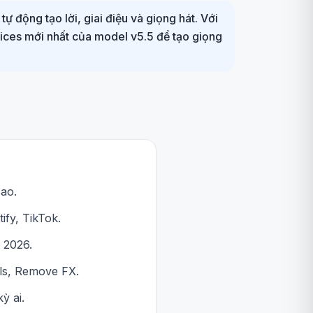
ự động tạo lời, giai điệu và giọng hát. Với
Voices mới nhất của model v5.5 để tạo giọng
cao.
ify, TikTok.
 2026.
als, Remove FX.
ỳ ai.