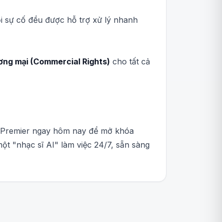
ọi sự cố đều được hỗ trợ xử lý nhanh
ơng mại (Commercial Rights)
cho tất cả
AI Premier ngay hôm nay để mở khóa
ột "nhạc sĩ AI" làm việc 24/7, sẵn sàng