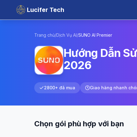
Lucifer Tech
Trang chủ
/
Dịch Vụ AI
/
SUNO AI
Premier
Hướng Dẫn Sử 
2026
2800+ đã mua
Giao hàng nhanh chó
Chọn gói phù hợp với bạn