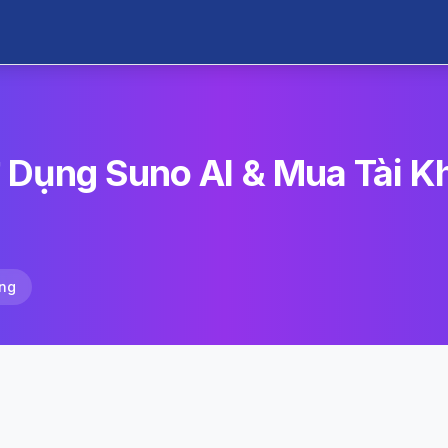
Dụng Suno AI & Mua Tài Kh
ng