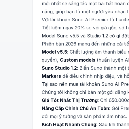
mới nhất sẽ sáng tác một bài hát hoàn 
năng, giúp bạn từ một người yêu nhạc t
Với tài khoản Suno AI Premier từ Lucif
Tiết kiệm ngay 20% so với giá gốc, sở 
Model Suno v5.5 và Studio 1.2 có gì độ
Phiên bản 2026 mang đến những cải ti
Model v5.5
: Chất lượng âm thanh biểu 
quyền),
Custom models
(huấn luyện AI
Suno Studio 1.2
: Biến Suno thành một 
Markers
để điều chỉnh nhịp điệu, và h
Tại sao nên mua tài khoản Suno AI Prem
Chúng tôi không chỉ bán một gói đăng k
Giá Tốt Nhất Thị Trường
: Chỉ 650.000đ
Nâng Cấp Chính Chủ An Toàn
: Gói Pr
đối mọi ý tưởng và sản phẩm âm nhạc. 
Kích Hoạt Nhanh Chóng
: Sau khi than