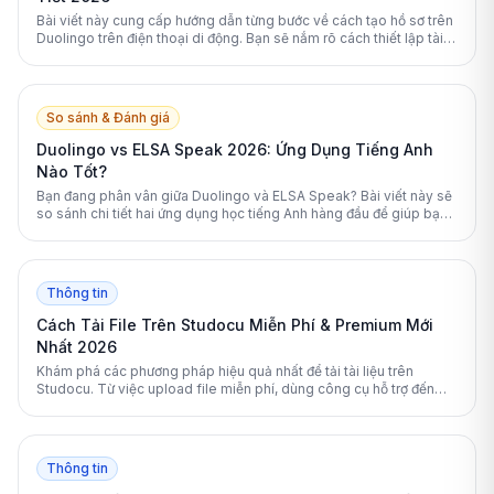
Bài viết này cung cấp hướng dẫn từng bước về cách tạo hồ sơ trên
Duolingo trên điện thoại di động. Bạn sẽ nắm rõ cách thiết lập tài
khoản, tối ưu hóa lộ trình học và bảo vệ quyền riêng tư cá nhân
hiệu quả nhất.
So sánh & Đánh giá
Duolingo vs ELSA Speak 2026: Ứng Dụng Tiếng Anh
Nào Tốt?
Bạn đang phân vân giữa Duolingo và ELSA Speak? Bài viết này sẽ
so sánh chi tiết hai ứng dụng học tiếng Anh hàng đầu để giúp bạn
đưa ra lựa chọn tối ưu nhất.
Thông tin
Cách Tải File Trên Studocu Miễn Phí & Premium Mới
Nhất 2026
Khám phá các phương pháp hiệu quả nhất để tải tài liệu trên
Studocu. Từ việc upload file miễn phí, dùng công cụ hỗ trợ đến
nâng cấp Premium, bài viết này sẽ giải đáp mọi thắc mắc của bạn.
Thông tin