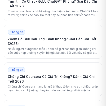
Turnitin Có Check Được ChatGPT Không? Giải Đáp Chi
Tiết 2026
Turnitin hoàn toàn có khả năng phát hiện văn bản do ChatGPT tạo
ra với độ chính xác cao. Bài viết này sẽ phân tích chi tiết cách thuật
toán của Turnitin hoạt động và cung cấp giải pháp giúp sinh viên
kiểm tra tài liệu an toàn.
Thông tin
Zoom Có Giới Hạn Thời Gian Không? Giải Đáp Chi Tiết
(2026)
Nhiều người dùng thắc mắc Zoom có giới hạn thời gian không khi
các cuộc họp thường xuyên bị ngắt kết nối. Bài viết này sẽ giải đáp
chi tiết quy định 40 phút của Zoom và hướng dẫn cách khắc phục
triệt để.
Thông tin
Chứng Chỉ Coursera Có Giá Trị Không? Đánh Giá Chi
Tiết 2026
Chứng chỉ Coursera mang lại giá trị thực tế lớn cho sự nghiệp, giúp
bạn nâng cao kỹ năng chuyên môn và gia tăng cơ hội việc làm. Bài
viết này sẽ phân tích chi tiết mức độ uy tín và lợi ích của nền tảng
học tập này.