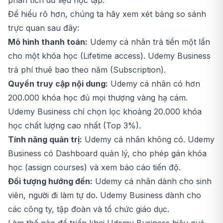
Để hiểu rõ hơn, chúng ta hãy xem xét bảng so sánh
trực quan sau đây:
Mô hình thanh toán:
Udemy cá nhân trả tiền một lần
cho một khóa học (Lifetime access). Udemy Business
trả phí thuê bao theo năm (Subscription).
Quyền truy cập nội dung:
Udemy cá nhân có hơn
200.000 khóa học đủ mọi thượng vàng hạ cám.
Udemy Business chỉ chọn lọc khoảng 20.000 khóa
học chất lượng cao nhất (Top 3%).
Tính năng quản trị:
Udemy cá nhân không có. Udemy
Business có Dashboard quản lý, cho phép gán khóa
học (assign courses) và xem báo cáo tiến độ.
Đối tượng hướng đến:
Udemy cá nhân dành cho sinh
viên, người đi làm tự do. Udemy Business dành cho
các công ty, tập đoàn và tổ chức giáo dục.
Làm thế nào để triển khai Udemy Business hiệu quả