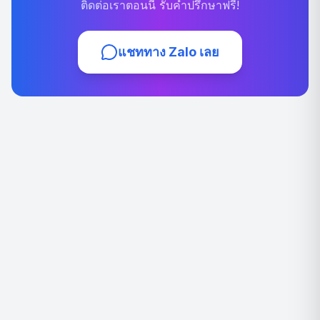
ติดต่อเราตอนนี้ รับคำปรึกษาฟรี!
แชททาง Zalo เลย