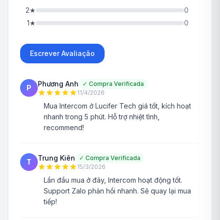
2
★
0
1
★
0
Escrever Avaliação
Phương Anh
✓
Compra Verificada
P
11/4/2026
Mua Intercom ở Lucifer Tech giá tốt, kích hoạt
nhanh trong 5 phút. Hỗ trợ nhiệt tình,
recommend!
Trung Kiên
✓
Compra Verificada
T
15/3/2026
Lần đầu mua ở đây, Intercom hoạt động tốt.
Support Zalo phản hồi nhanh. Sẽ quay lại mua
tiếp!