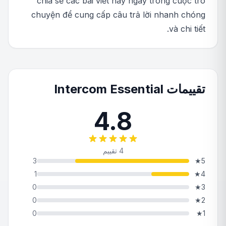
chia sẻ các bài viết này ngay trong cuộc trò
chuyện để cung cấp câu trả lời nhanh chóng
và chi tiết.
تقييمات Intercom Essential
4.8
4 تقييم
3
★
5
1
★
4
0
★
3
0
★
2
0
★
1