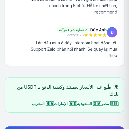
nhanh trong 5 phút. Hỗ trợ nhiệt tình,
recommend!
Đức Anh
✓
عملية شراء موثّقة
Đ
22/2/2026
Lần đầu mua ở đây, Intercom hoạt động tốt.
Support Zalo phản hồi nhanh. Sẽ quay lại mua
tiếp!
🌍 اطّلع على الأسعار بعملتك وكيفية الدفع بـ USDT من
بلدك:
🇪🇬
مصر
🇸🇦
السعودية
🇦🇪
الإمارات
🇲🇦
المغرب