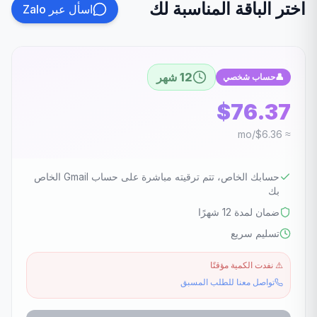
اختر الباقة المناسبة لك
اسأل عبر Zalo
12 شهر
👤
حساب شخصي
$76.37
≈ $6.36/mo
حسابك الخاص، تتم ترقيته مباشرة على حساب Gmail الخاص
بك
ضمان لمدة 12 شهرًا
تسليم سريع
⚠️
نفدت الكمية مؤقتًا
تواصل معنا للطلب المسبق