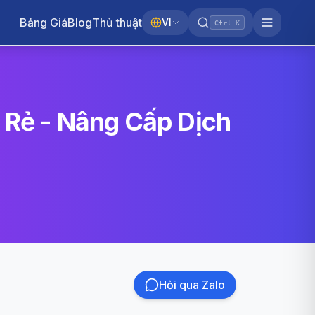
Bảng Giá
Blog
Thủ thuật
VI
Ctrl K
á Rẻ - Nâng Cấp Dịch
Hỏi qua Zalo