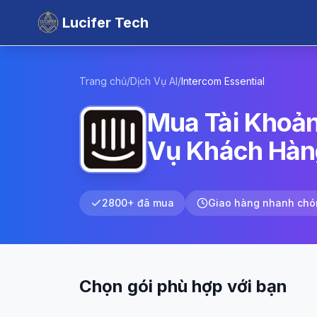
Lucifer Tech
Trang chủ
/
Dịch Vụ AI
/
Intercom
Essential
Mua Tài Khoản
Vụ Khách Hàn
2800+ đã mua
Giao hàng nhanh chó
Chọn gói phù hợp với bạn