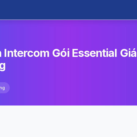
 Intercom Gói Essential Gi
g
ng