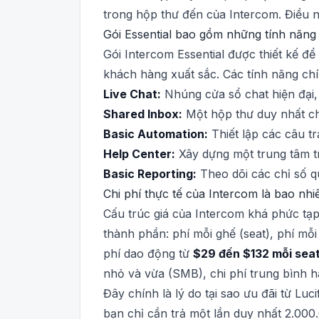
trong hộp thư đến của Intercom. Điều n
Gói Essential bao gồm những tính năng 
Gói Intercom Essential được thiết kế đ
khách hàng xuất sắc. Các tính năng ch
Live Chat:
Nhúng cửa sổ chat hiện đại, 
Shared Inbox:
Một hộp thư duy nhất ch
Basic Automation:
Thiết lập các câu tr
Help Center:
Xây dựng một trung tâm tr
Basic Reporting:
Theo dõi các chỉ số q
Chi phí thực tế của Intercom là bao nhiê
Cấu trúc giá của Intercom khá phức tạp
thành phần: phí mỗi ghế (seat), phí mỗi
phí dao động từ
$29 đến $132 mỗi seat
nhỏ và vừa (SMB), chi phí trung bình h
Đây chính là lý do tại sao ưu đãi từ Luc
bạn chỉ cần trả một lần duy nhất 2.000