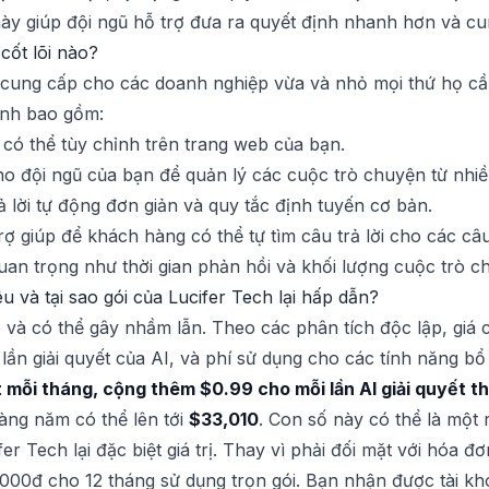
ày giúp đội ngũ hỗ trợ đưa ra quyết định nhanh hơn và cu
cốt lõi nào?
ể cung cấp cho các doanh nghiệp vừa và nhỏ mọi thứ họ cầ
ính bao gồm:
có thể tùy chỉnh trên trang web của bạn.
o đội ngũ của bạn để quản lý các cuộc trò chuyện từ nhiề
ả lời tự động đơn giản và quy tắc định tuyến cơ bản.
ợ giúp để khách hàng có thể tự tìm câu trả lời cho các câu
uan trọng như thời gian phản hồi và khối lượng cuộc trò c
u và tại sao gói của Lucifer Tech lại hấp dẫn?
 và có thể gây nhầm lẫn. Theo các phân tích độc lập, giá
 lần giải quyết của AI, và phí sử dụng cho các tính năng b
 mỗi tháng, cộng thêm $0.99 cho mỗi lần AI giải quyết t
àng năm có thể lên tới
$33,010
. Con số này có thể là một 
ifer Tech lại đặc biệt giá trị. Thay vì phải đối mặt với hóa
.000đ cho 12 tháng sử dụng trọn gói. Bạn nhận được tài k