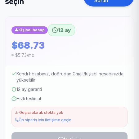
seçin
Sorun
12 ay
👤
Kişisel hesap
$68.73
≈ $5.73/mo
Kendi hesabınız, doğrudan Gmail/kişisel hesabınızda
yükseltilir
12 ay garanti
Hızlı teslimat
⚠️
Geçici olarak stokta yok
Ön sipariş için iletişime geçin