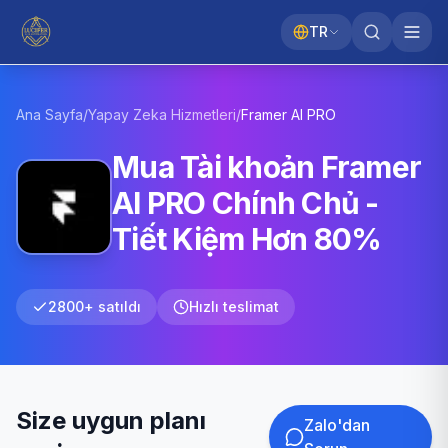
TR
Ana Sayfa
/
Yapay Zeka Hizmetleri
/
Framer AI
PRO
Mua Tài khoản Framer
AI PRO Chính Chủ -
Tiết Kiệm Hơn 80%
2800+ satıldı
Hızlı teslimat
Size uygun planı
Zalo'dan