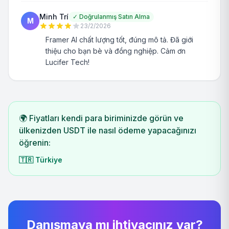
Minh Trí
✓
Doğrulanmış Satın Alma
M
23/2/2026
Framer AI chất lượng tốt, đúng mô tả. Đã giới
thiệu cho bạn bè và đồng nghiệp. Cảm ơn
Lucifer Tech!
🌍 Fiyatları kendi para biriminizde görün ve
ülkenizden USDT ile nasıl ödeme yapacağınızı
öğrenin:
🇹🇷
Türkiye
Danışmaya mı ihtiyacınız var?