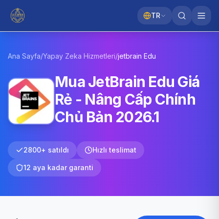
TR
Ana Sayfa
/
Yapay Zeka Hizmetleri
/
jetbrain
Edu
Mua JetBrain Edu Giá
Rẻ - Nâng Cấp Chính
Chủ Bản 2026.1
2800+ satıldı
Hızlı teslimat
12 aya kadar garanti