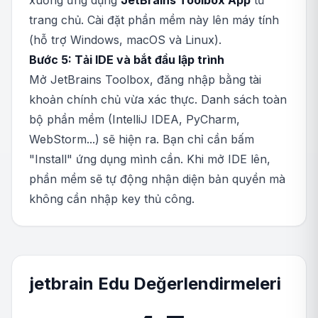
xuống ứng dụng
JetBrains Toolbox App
từ
trang chủ. Cài đặt phần mềm này lên máy tính
(hỗ trợ Windows, macOS và Linux).
Bước 5: Tải IDE và bắt đầu lập trình
Mở JetBrains Toolbox, đăng nhập bằng tài
khoản chính chủ vừa xác thực. Danh sách toàn
bộ phần mềm (IntelliJ IDEA, PyCharm,
WebStorm...) sẽ hiện ra. Bạn chỉ cần bấm
"Install" ứng dụng mình cần. Khi mở IDE lên,
phần mềm sẽ tự động nhận diện bản quyền mà
không cần nhập key thủ công.
jetbrain Edu Değerlendirmeleri