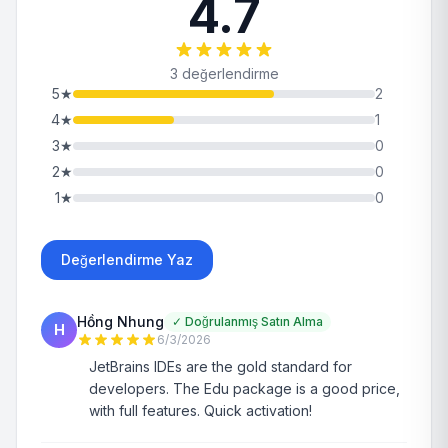
4.7
3 değerlendirme
5
★
2
4
★
1
3
★
0
2
★
0
1
★
0
Değerlendirme Yaz
Hồng Nhung
✓
Doğrulanmış Satın Alma
H
6/3/2026
JetBrains IDEs are the gold standard for
developers. The Edu package is a good price,
with full features. Quick activation!