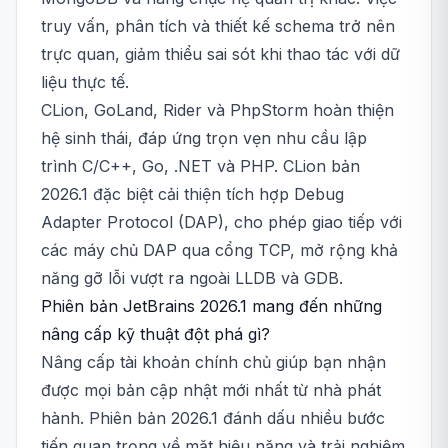
truy vấn, phân tích và thiết kế schema trở nên
trực quan, giảm thiểu sai sót khi thao tác với dữ
liệu thực tế.
CLion, GoLand, Rider và PhpStorm hoàn thiện
hệ sinh thái, đáp ứng trọn vẹn nhu cầu lập
trình C/C++, Go, .NET và PHP. CLion bản
2026.1 đặc biệt cải thiện tích hợp Debug
Adapter Protocol (DAP), cho phép giao tiếp với
các máy chủ DAP qua cổng TCP, mở rộng khả
năng gỡ lỗi vượt ra ngoài LLDB và GDB.
Phiên bản JetBrains 2026.1 mang đến những
nâng cấp kỹ thuật đột phá gì?
Nâng cấp tài khoản chính chủ giúp bạn nhận
được mọi bản cập nhật mới nhất từ nhà phát
hành. Phiên bản 2026.1 đánh dấu nhiều bước
tiến quan trọng về mặt hiệu năng và trải nghiệm