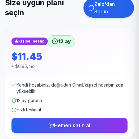
Size uygun planı
Zalo'dan
seçin
Sorun
12 ay
👤
Kişisel hesap
$11.45
≈ $0.95/mo
Kendi hesabınız, doğrudan Gmail/kişisel hesabınızda
yükseltilir
12 ay garanti
Hızlı teslimat
Hemen satın al