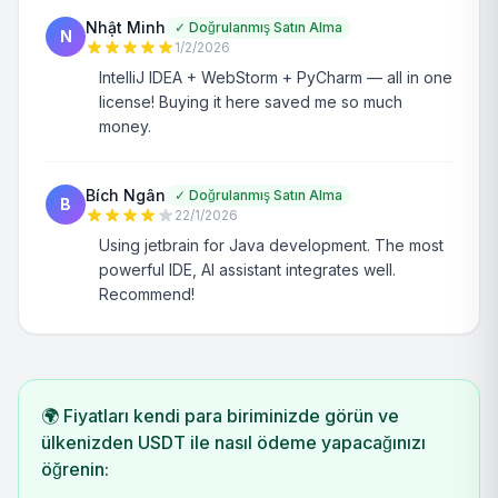
Nhật Minh
✓
Doğrulanmış Satın Alma
N
1/2/2026
IntelliJ IDEA + WebStorm + PyCharm — all in one
license! Buying it here saved me so much
money.
Bích Ngân
✓
Doğrulanmış Satın Alma
B
22/1/2026
Using jetbrain for Java development. The most
powerful IDE, AI assistant integrates well.
Recommend!
🌍 Fiyatları kendi para biriminizde görün ve
ülkenizden USDT ile nasıl ödeme yapacağınızı
öğrenin: