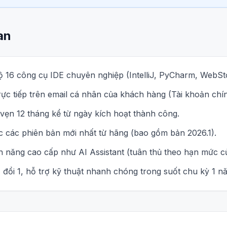
an
 16 công cụ IDE chuyên nghiệp (IntelliJ, PyCharm, WebStor
ực tiếp trên email cá nhân của khách hàng (Tài khoản chí
vẹn 12 tháng kể từ ngày kích hoạt thành công.
ục các phiên bản mới nhất từ hãng (bao gồm bản 2026.1).
h năng cao cấp như AI Assistant (tuân thủ theo hạn mức củ
đổi 1, hỗ trợ kỹ thuật nhanh chóng trong suốt chu kỳ 1 n