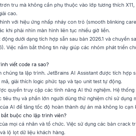
c trơn tru mà không cần phụ thuộc vào lớp tương thích X11,
iải cao.
 chỉnh với hiệu ứng nhấp nháy con trỏ (smooth blinking car
c khi phải nhìn màn hình liên tục nhiều giờ liền.
động dưới dạng tích hợp sẵn sau bản 2026.1 và chuyển sang
. Việc nắm bắt thông tin này giúp các nhóm phát triển chủ
rình viết code ra sao?
h chúng ta lập trình. JetBrains AI Assistant được tích hợp
, giải thích logic phức tạp và tạo unit test tự động.
ợc quyền truy cập các tính năng AI thử nghiệm. Hệ thốn
c tiêu thụ và phần lớn người dùng thử nghiệm chỉ sử dụn
của AI để tăng tốc độ hoàn thành dự án mà không lo cạn ki
 bắt buộc cho lập trình viên?
ủa mọi cá nhân và tổ chức. Việc sử dụng các bản crack tr
à lộ lọt dữ liệu khách hàng.