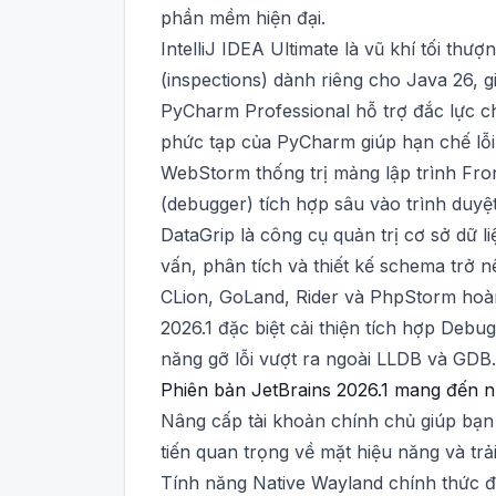
phần mềm hiện đại.
IntelliJ IDEA Ultimate là vũ khí tối thư
(inspections) dành riêng cho Java 26, gi
PyCharm Professional hỗ trợ đắc lực c
phức tạp của PyCharm giúp hạn chế lỗi r
WebStorm thống trị mảng lập trình Fron
(debugger) tích hợp sâu vào trình duyệ
DataGrip là công cụ quản trị cơ sở dữ 
vấn, phân tích và thiết kế schema trở nên
CLion, GoLand, Rider và PhpStorm hoàn
2026.1 đặc biệt cải thiện tích hợp De
năng gỡ lỗi vượt ra ngoài LLDB và GDB.
Phiên bản JetBrains 2026.1 mang đến n
Nâng cấp tài khoản chính chủ giúp bạn
tiến quan trọng về mặt hiệu năng và trả
Tính năng Native Wayland chính thức đư