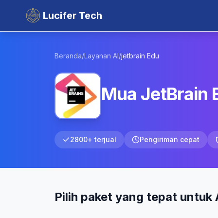
Lucifer Tech
Beranda
/
Layanan AI
/
jetbrain
Edu
Mua JetBrain 
2800+ terjual
Pengiriman cepat
Pilih paket yang tepat untuk