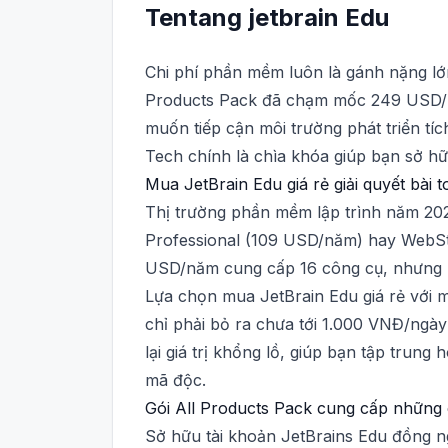
Tentang
jetbrain
Edu
Chi phí phần mềm luôn là gánh nặng lớn 
Products Pack đã chạm mốc 249 USD/nă
muốn tiếp cận môi trường phát triển tíc
Tech chính là chìa khóa giúp bạn sở h
Mua JetBrain Edu giá rẻ giải quyết bài
Thị trường phần mềm lập trình năm 20
Professional (109 USD/năm) hay WebSto
USD/năm cung cấp 16 công cụ, nhưng m
Lựa chọn mua JetBrain Edu giá rẻ với m
chỉ phải bỏ ra chưa tới 1.000 VNĐ/ngà
lại giá trị khổng lồ, giúp bạn tập trun
mã độc.
Gói All Products Pack cung cấp những c
Sở hữu tài khoản JetBrains Edu đồng ng