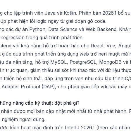
ợng cho lập trình viên Java và Kotlin. Phiên bản 2026.1 bổ 
úp phát hiện lỗi logic ngay từ giai đoạn gõ code.
ho các dự án Python, Data Science và Web Backend. Khả n
egression trong quá trình phát triển.
tend với khả năng hỗ trợ hoàn hảo cho React, Vue, Angula
t giúp quá trình phát triển ứng dụng web trở nên mượt mà 
liệu đa nền tảng, hỗ trợ MySQL, PostgreSQL, MongoDB và h
 trực quan, giảm thiểu sai sót khi thao tác với dữ liệu thực
 thiện hệ sinh thái, đáp ứng trọn vẹn nhu cầu lập trình 
bug Adapter Protocol (DAP), cho phép giao tiếp với các m
hững nâng cấp kỹ thuật đột phá gì?
 nhận được mọi bản cập nhật mới nhất từ nhà phát hành. 
i nghiệm người dùng.
ợc kích hoạt mặc định trên IntelliJ 2026.1 (theo xác nhậ