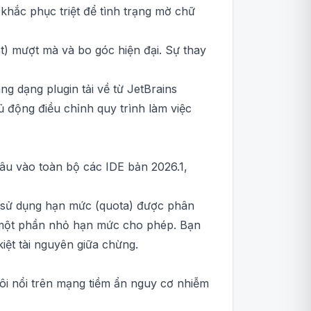
 khắc phục triệt để tình trạng mờ chữ
et) mượt mà và bo góc hiện đại. Sự thay
 dạng plugin tải về từ JetBrains
 động điều chỉnh quy trình làm việc
 sâu vào toàn bộ các IDE bản 2026.1,
g sử dụng hạn mức (quota) được phân
g một phần nhỏ hạn mức cho phép. Bạn
ệt tài nguyên giữa chừng.
ôi nổi trên mạng tiềm ẩn nguy cơ nhiễm