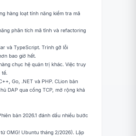
sung hàng loạt tính năng kiểm tra mã
ăng phân tích mã tĩnh và refactoring
r và TypeScript. Trình gỡ lỗi
hơn bao giờ hết.
àng chục hệ quản trị khác. Việc truy
 tế.
C/C++, Go, .NET và PHP. CLion bản
áy chủ DAP qua cổng TCP, mở rộng khả
Phiên bản 2026.1 đánh dấu nhiều bước
n từ OMG! Ubuntu tháng 2/2026). Lập