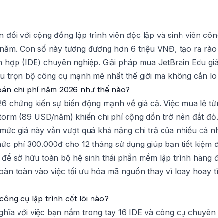
đối với cộng đồng lập trình viên độc lập và sinh viên côn
m. Con số này tương đương hơn 6 triệu VNĐ, tạo ra rào 
h hợp (IDE) chuyên nghiệp. Giải pháp mua JetBrain Edu giá 
ữu trọn bộ công cụ mạnh mẽ nhất thế giới mà không cần lo
 toán chi phí năm 2026 như thế nào?
26 chứng kiến sự biến động mạnh về giá cả. Việc mua lẻ
rm (89 USD/năm) khiến chi phí cộng dồn trở nên đắt đỏ. G
ức giá này vẫn vượt quá khả năng chi trả của nhiều cá n
ức phí 300.000đ cho 12 tháng sử dụng giúp bạn tiết kiệm đ
y để sở hữu toàn bộ hệ sinh thái phần mềm lập trình hàng
g hoàn toàn vào việc tối ưu hóa mã nguồn thay vì loay hoay 
ông cụ lập trình cốt lõi nào?
hĩa với việc bạn nắm trong tay 16 IDE và công cụ chuyên b