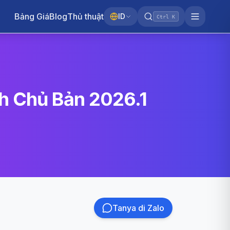
Bảng Giá
Blog
Thủ thuật
ID
Ctrl K
nh Chủ Bản 2026.1
Tanya di Zalo