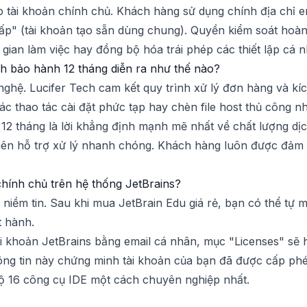
p tài khoản chính chủ. Khách hàng sử dụng chính địa chỉ 
ấp" (tài khoản tạo sẵn dùng chung). Quyền kiểm soát hoà
gian làm việc hay đồng bộ hóa trái phép các thiết lập cá n
ách bảo hành 12 tháng diễn ra như thế nào?
nghệ. Lucifer Tech cam kết quy trình xử lý đơn hàng và kíc
ác thao tác cài đặt phức tạp hay chèn file host thủ công 
 12 tháng là lời khẳng định mạnh mẽ nhất về chất lượng dịc
ên hỗ trợ xử lý nhanh chóng. Khách hàng luôn được đảm bảo
chính chủ trên hệ thống JetBrains?
 niềm tin. Sau khi mua JetBrain Edu giá rẻ, bạn có thể tự 
t hành.
i khoản JetBrains bằng email cá nhân, mục "Licenses" sẽ hi
hông tin này chứng minh tài khoản của bạn đã được cấp phé
bộ 16 công cụ IDE một cách chuyên nghiệp nhất.