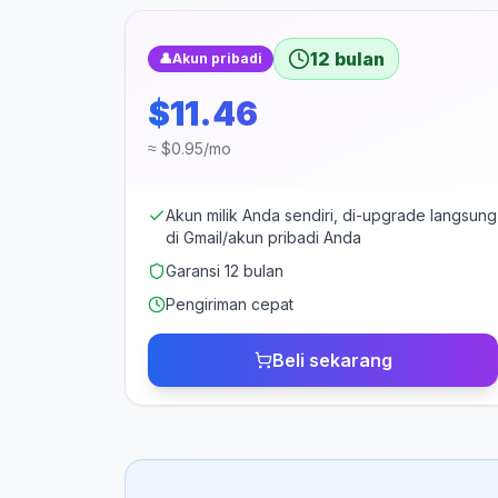
12 bulan
👤
Akun pribadi
$11.46
≈ $0.95/mo
Akun milik Anda sendiri, di-upgrade langsung
di Gmail/akun pribadi Anda
Garansi 12 bulan
Pengiriman cepat
Beli sekarang