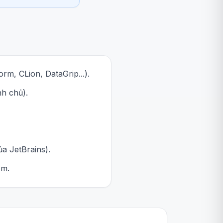
m, CLion, DataGrip...).
nh chủ).
a JetBrains).
ăm.