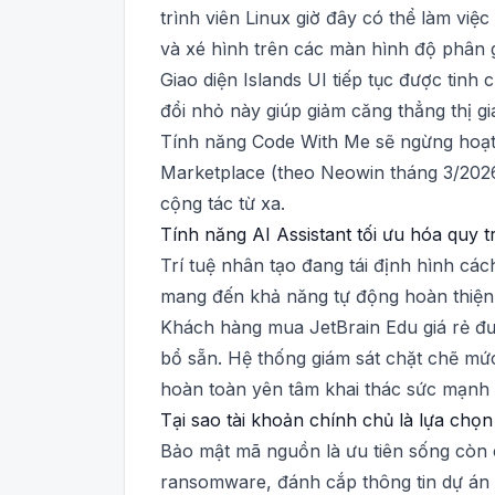
trình viên Linux giờ đây có thể làm việ
và xé hình trên các màn hình độ phân g
Giao diện Islands UI tiếp tục được tinh
đổi nhỏ này giúp giảm căng thẳng thị giá
Tính năng Code With Me sẽ ngừng hoạt 
Marketplace (theo Neowin tháng 3/2026)
cộng tác từ xa.
Tính năng AI Assistant tối ưu hóa quy t
Trí tuệ nhân tạo đang tái định hình các
mang đến khả năng tự động hoàn thiện mã
Khách hàng mua JetBrain Edu giá rẻ đư
bổ sẵn. Hệ thống giám sát chặt chẽ mứ
hoàn toàn yên tâm khai thác sức mạnh 
Tại sao tài khoản chính chủ là lựa chọn
Bảo mật mã nguồn là ưu tiên sống còn c
ransomware, đánh cắp thông tin dự án v