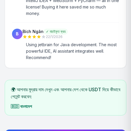
IntelliJ IDEA + WebStorm + PyCharm — all in one
license! Buying it here saved me so much
money.
Bích Ngân
✓
যাচাইকৃত ক্রয়
B
22/1/2026
Using jetbrain for Java development. The most
powerful IDE, AI assistant integrates well.
Recommend!
🌍 আপনার মুদ্রায় দাম দেখুন এবং আপনার দেশ থেকে USDT দিয়ে কীভাবে
পেমেন্ট করবেন:
🇧🇩
বাংলাদেশ