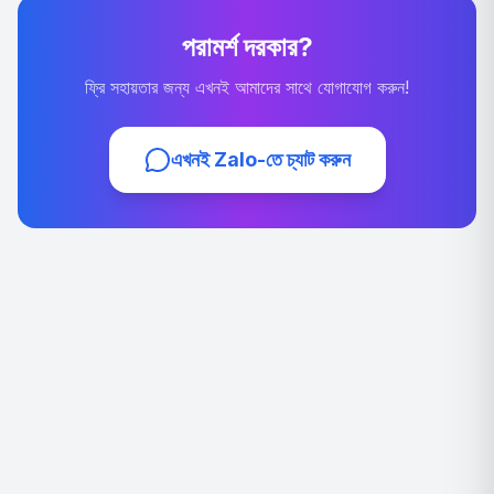
পরামর্শ দরকার?
ফ্রি সহায়তার জন্য এখনই আমাদের সাথে যোগাযোগ করুন!
এখনই Zalo-তে চ্যাট করুন