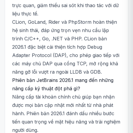
trực quan, giảm thiểu sai sót khi thao tác với dữ
liệu thực tế.
CLion, GoLand, Rider và PhpStorm hoàn thiện
hệ sinh thái, đáp ứng trọn vẹn nhu cầu lập
trình C/C++, Go, .NET và PHP. CLion bản
2026.1 đặc biệt cải thiện tích hợp Debug
Adapter Protocol (DAP), cho phép giao tiếp với
các máy chủ DAP qua cổng TCP, mở rộng khả
năng gỡ lỗi vượt ra ngoài LLDB và GDB.
Phiên bản JetBrains 2026.1 mang đến những
nâng cấp kỹ thuật đột phá gì?
Nâng cấp tài khoản chính chủ giúp bạn nhận
được mọi bản cập nhật mới nhất từ nhà phát
hành. Phiên bản 2026.1 đánh dấu nhiều bước
tiến quan trọng về mặt hiệu năng và trải nghiệm
người dùng.