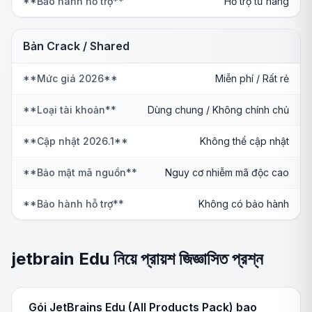
**Bảo hành hỗ trợ**
Hỗ trợ từ hãng
Bản Crack / Shared
**Mức giá 2026**
Miễn phí / Rất rẻ
**Loại tài khoản**
Dùng chung / Không chính chủ
**Cập nhật 2026.1**
Không thể cập nhật
**Bảo mật mã nguồn**
Nguy cơ nhiễm mã độc cao
**Bảo hành hỗ trợ**
Không có bảo hành
jetbrain Edu নিয়ে প্রায়শ জিজ্ঞাসিত প্রশ্ন
Gói JetBrains Edu (All Products Pack) bao