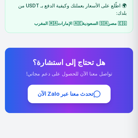
🌍 اطّلع على الأسعار بعملتك وكيفية الدفع بـ USDT من
بلدك:
🇪🇬
مصر
🇸🇦
السعودية
🇦🇪
الإمارات
🇲🇦
المغرب
هل تحتاج إلى استشارة؟
تواصل معنا الآن للحصول على دعم مجاني!
تحدث معنا عبر Zalo الآن