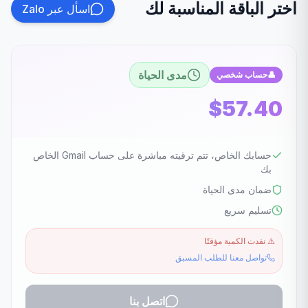
اختر الباقة المناسبة لك
اسأل عبر Zalo
مدى الحياة
👤
حساب شخصي
$57.40
حسابك الخاص، تتم ترقيته مباشرة على حساب Gmail الخاص
بك
ضمان مدى الحياة
تسليم سريع
⚠️
نفدت الكمية مؤقتًا
تواصل معنا للطلب المسبق
اتصل بنا