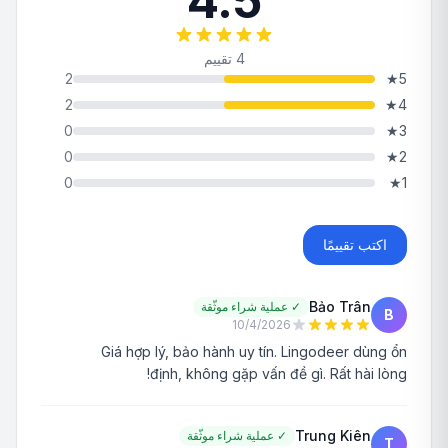
4.5
4 تقييم
2
★
5
2
★
4
0
★
3
0
★
2
0
★
1
اكتب تقييمًا
Bảo Trân
✓
عملية شراء موثّقة
B
10/4/2026
Giá hợp lý, bảo hành uy tín. Lingodeer dùng ổn
định, không gặp vấn đề gì. Rất hài lòng!
Trung Kiên
✓
عملية شراء موثّقة
T