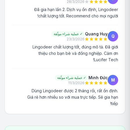
28/3/2026
Đã gia hạn lần 2. Dịch vụ ổn định, Lingodeer
chất lượng tốt. Recommend cho mọi người!
Quang Huy
✓
عملية شراء موثّقة
Q
23/3/2026
Lingodeer chất lượng tốt, đúng mô tả. Đã giới
thiệu cho bạn bè và đồng nghiệp. Cảm ơn
Lucifer Tech!
Minh Đức
✓
عملية شراء موثّقة
M
11/3/2026
Dùng Lingodeer được 2 tháng rồi, rất ổn định.
Giá rẻ hơn nhiều so với mua trực tiếp. Sẽ gia hạn
tiếp!