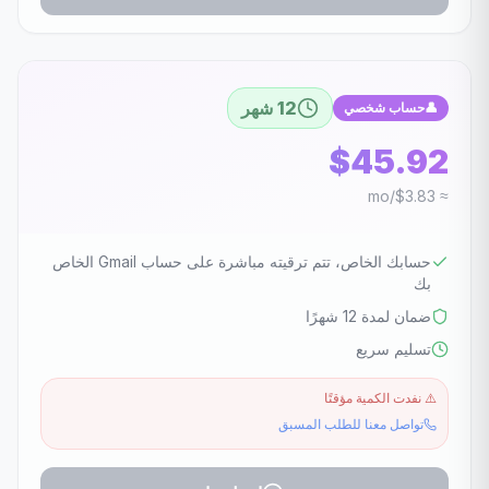
12 شهر
👤
حساب شخصي
$45.92
≈ $3.83/mo
حسابك الخاص، تتم ترقيته مباشرة على حساب Gmail الخاص
بك
ضمان لمدة 12 شهرًا
تسليم سريع
⚠️
نفدت الكمية مؤقتًا
تواصل معنا للطلب المسبق