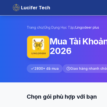
Lucifer Tech
Trang chủ
/
Ứng Dụng Học Tập
/
Lingodeer
plus
Mua Tài Khoản
2026
2800+ đã mua
Giao hàng nhanh chó
Chọn gói phù hợp với bạn