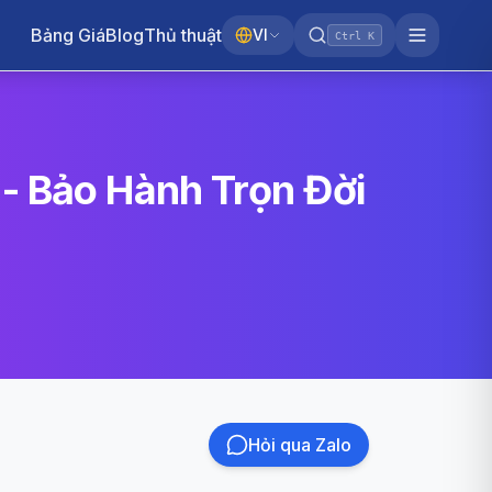
Bảng Giá
Blog
Thủ thuật
VI
Ctrl K
- Bảo Hành Trọn Đời
Hỏi qua Zalo