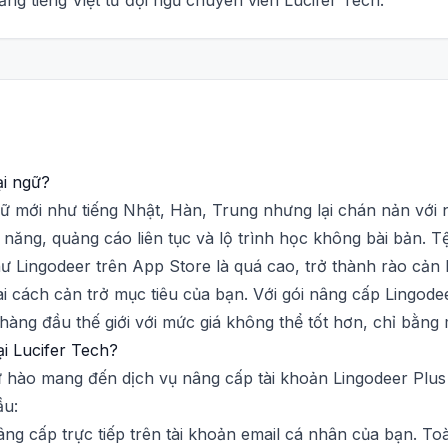
ằng tiếng Việt từ đội ngũ chuyên viên Lucifer Tech.
ại ngữ?
 mới như tiếng Nhật, Hàn, Trung nhưng lại chán nản với 
 năng, quảng cáo liên tục và lộ trình học không bài bản. T
 Lingodeer trên App Store là quá cao, trở thành rào cản 
 cách cản trở mục tiêu của bạn. Với gói nâng cấp Lingodee
hàng đầu thế giới với mức giá không thể tốt hơn, chỉ bằng 
i Lucifer Tech?
tự hào mang đến dịch vụ nâng cấp tài khoản Lingodeer Plu
ầu:
âng cấp trực tiếp trên tài khoản email cá nhân của bạn. Toà