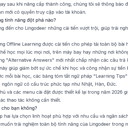
gay sau khi nâng cấp thành công, chúng tôi sẽ thông báo đ
bạn mới có quyền truy cập vào tài khoản.
g tính năng đột phá nào?
 đến cho Lingodeer những cải tiến vượt trội, giúp trải n
ăng Offline Learning được cải tiến cho phép tải toàn bộ bà
thể học mọi lúc mọi nơi, trên máy bay hay những nơi không
ăng "Alternative Answers" mới nhất chấp nhận các câu trả 
ều này giúp giảm bớt sự ức chế khi học và công nhận sự tiế
ớc mỗi bài học, các bảng tóm tắt ngữ pháp "Learning Tips" đ
các ngôn ngữ có cấu trúc phức tạp như Nhật, Hàn, Đức.
chủ và các menu cài đặt được thiết kế lại trong năm 2026 g
ác thao tác không cần thiết.
ất cho bạn không?
ấp hai lựa chọn linh hoạt phù hợp với nhu cầu và ngân sác
uốn trải nghiệm toàn bộ tính năng của Lingodeer trong mộ