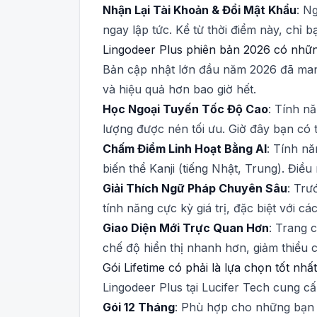
Nhận Lại Tài Khoản & Đổi Mật Khẩu
: N
ngay lập tức. Kể từ thời điểm này, chỉ 
Lingodeer Plus phiên bản 2026 có nhữn
Bản cập nhật lớn đầu năm 2026 đã mang
và hiệu quả hơn bao giờ hết.
Học Ngoại Tuyến Tốc Độ Cao
: Tính n
lượng được nén tối ưu. Giờ đây bạn có 
Chấm Điểm Linh Hoạt Bằng AI
: Tính n
biến thể Kanji (tiếng Nhật, Trung). Đi
Giải Thích Ngữ Pháp Chuyên Sâu
: Trư
tính năng cực kỳ giá trị, đặc biệt với 
Giao Diện Mới Trực Quan Hơn
: Trang 
chế độ hiển thị nhanh hơn, giảm thiểu c
Gói Lifetime có phải là lựa chọn tốt nh
Lingodeer Plus tại Lucifer Tech cung c
Gói 12 Tháng
: Phù hợp cho những bạn m