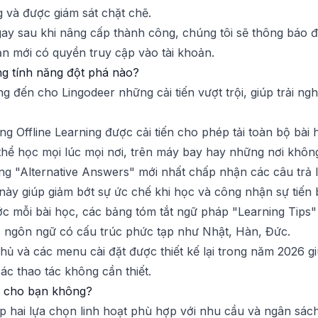
 và được giám sát chặt chẽ.
gay sau khi nâng cấp thành công, chúng tôi sẽ thông báo đ
bạn mới có quyền truy cập vào tài khoản.
g tính năng đột phá nào?
 đến cho Lingodeer những cải tiến vượt trội, giúp trải n
ăng Offline Learning được cải tiến cho phép tải toàn bộ bà
thể học mọi lúc mọi nơi, trên máy bay hay những nơi không
ăng "Alternative Answers" mới nhất chấp nhận các câu trả 
ều này giúp giảm bớt sự ức chế khi học và công nhận sự tiế
ớc mỗi bài học, các bảng tóm tắt ngữ pháp "Learning Tips" đ
các ngôn ngữ có cấu trúc phức tạp như Nhật, Hàn, Đức.
chủ và các menu cài đặt được thiết kế lại trong năm 2026 g
ác thao tác không cần thiết.
ất cho bạn không?
ấp hai lựa chọn linh hoạt phù hợp với nhu cầu và ngân sác