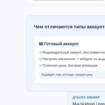
Чем отличаются типы аккаунт
📧
Готовый аккаунт
Индивидуальный аккаунт, без совместн
Настроен магазином — войдите по вы
Отличная цена, быстрая активация
Подойдёт: тем, кто ищет лучшую цену
QUICK ANSWER
Mua tài khoản Lingo