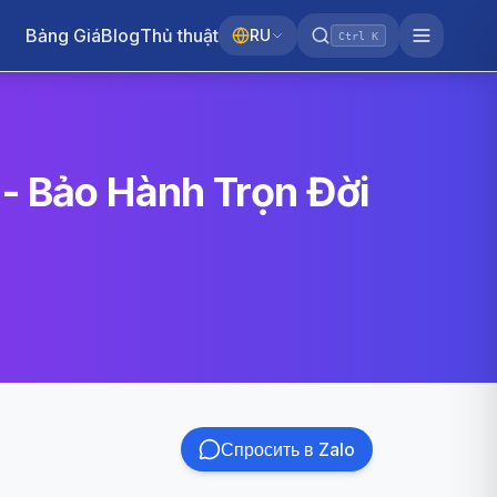
Bảng Giá
Blog
Thủ thuật
RU
Ctrl K
- Bảo Hành Trọn Đời
Спросить в Zalo