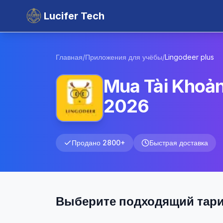
Lucifer Tech
Главная
/
Приложения для учёбы
/
Lingodeer
plus
Mua Tài Khoản
2026
Продано 2800+
Быстрая доставка
Выберите подходящий тар