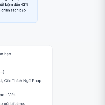
 tiết kiệm đến 43%
m chính sách bảo
ủa bạn.
.).
I, Giải Thích Ngữ Pháp
c - Viết.
 gói Lifetime.