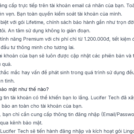
âng cấp trực tiếp trên tài khoản email cá nhân của bạn. Toà
ên vẹn. Bạn toàn quyền kiểm soát tài khoản của mình.
 biệt với gói Lifetime, chính sách bảo hành gần như trọn đ
tôi. An tâm sử dụng không lo gián đoạn.
tính năng Premium với chi phí chỉ từ 1.200.000đ, tiết kiệm
đầu tư thông minh cho tương lai.
ài khoản của bạn sẽ luôn được cập nhật các phiên bản và 
u quả.
 thắc mắc hay vấn đề phát sinh trong quá trình sử dụng đ
n tình.
bảo mật như thế nào?
 tin tài khoản có thể khiến bạn lo lắng. Lucifer Tech đã 
 bảo an toàn cho tài khoản của bạn.
g, bạn chỉ cần cung cấp thông tin đăng nhập (Email/Passwo
 qua kênh bảo mật.
Lucifer Tech sẽ tiến hành đăng nhập và kích hoạt gói Lingo