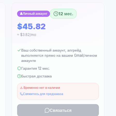
12 мес.
👤
Личный аккаунт
$45.82
≈ $3.82/mo
Ваш собственный аккаунт, апгрейд
выполняется прямо на вашем Gmail/личном
аккаунте
Гарантия 12 мес.
Быстрая доставка
⚠️
Временно нет в наличии
Свяжитесь для предзаказа
Связаться