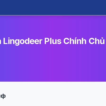
 Lingodeer Plus Chính Chủ 
иф