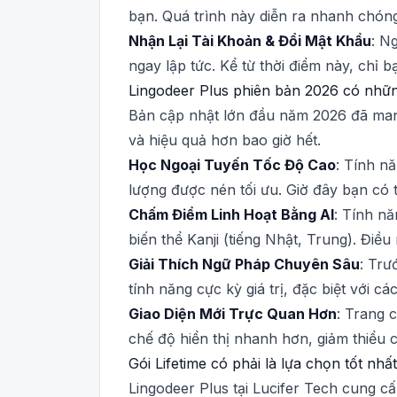
bạn. Quá trình này diễn ra nhanh chóng
Nhận Lại Tài Khoản & Đổi Mật Khẩu
: N
ngay lập tức. Kể từ thời điểm này, chỉ 
Lingodeer Plus phiên bản 2026 có nhữn
Bản cập nhật lớn đầu năm 2026 đã mang
và hiệu quả hơn bao giờ hết.
Học Ngoại Tuyến Tốc Độ Cao
: Tính n
lượng được nén tối ưu. Giờ đây bạn có 
Chấm Điểm Linh Hoạt Bằng AI
: Tính n
biến thể Kanji (tiếng Nhật, Trung). Đi
Giải Thích Ngữ Pháp Chuyên Sâu
: Trư
tính năng cực kỳ giá trị, đặc biệt với 
Giao Diện Mới Trực Quan Hơn
: Trang 
chế độ hiển thị nhanh hơn, giảm thiểu c
Gói Lifetime có phải là lựa chọn tốt nh
Lingodeer Plus tại Lucifer Tech cung c