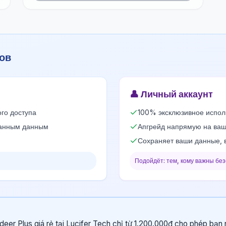
ов
👤
Личный аккаунт
ого доступа
100% эксклюзивное испол
данным данным
Апгрейд напрямую на ваш
Сохраняет ваши данные, 
Подойдёт: тем, кому важны бе
deer Plus giá rẻ tại Lucifer Tech chỉ từ 1.200.000đ cho phép bạn 