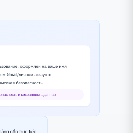
ьзование, оформлен на ваше имя
ем Gmail/личном аккаунте
высокая безопасность
зопасность и сохранность данных
nâng cấp trực tiếp