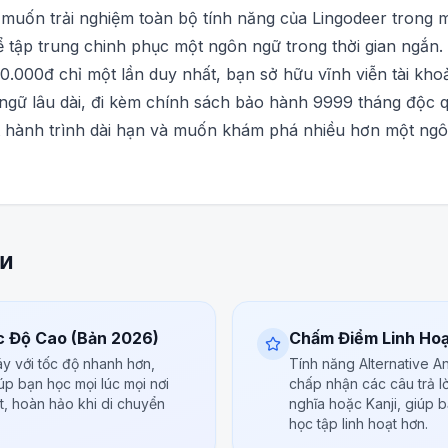
uốn trải nghiệm toàn bộ tính năng của Lingodeer trong mộ
để tập trung chinh phục một ngôn ngữ trong thời gian ngắn.
500.000đ chỉ một lần duy nhất, bạn sở hữu vĩnh viễn tài kh
ngữ lâu dài, đi kèm chính sách bảo hành 9999 tháng độc q
hành trình dài hạn và muốn khám phá nhiều hơn một ngôn n
и
c Độ Cao (Bản 2026)
Chấm Điểm Linh Hoạ
áy với tốc độ nhanh hơn,
Tính năng Alternative 
úp bạn học mọi lúc mọi nơi
chấp nhận các câu trả l
t, hoàn hảo khi di chuyển
nghĩa hoặc Kanji, giúp 
học tập linh hoạt hơn.