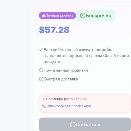
Бессрочно
👤
Личный аккаунт
$57.28
Ваш собственный аккаунт, апгрейд
выполняется прямо на вашем Gmail/личном
аккаунте
Пожизненная гарантия
Быстрая доставка
⚠️
Временно нет в наличии
Свяжитесь для предзаказа
Связаться