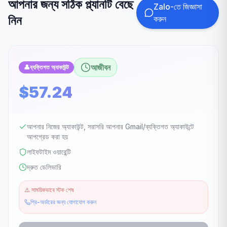
আপনার জন্য সঠিক প্ল্যানটি বেছে
Zalo-তে জিজ্ঞাসা
নিন
করুন
আজীবন
👤
ব্যক্তিগত অ্যাকাউন্ট
$57.24
আপনার নিজের অ্যাকাউন্ট, সরাসরি আপনার Gmail/ব্যক্তিগত অ্যাকাউন্টে
আপগ্রেড করা হয়
লাইফটাইম ওয়ারেন্টি
দ্রুত ডেলিভারি
⚠️
সাময়িকভাবে স্টক শেষ
প্রি-অর্ডারের জন্য যোগাযোগ করুন