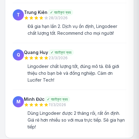
Trung Kiên
✓
যাচাইকৃত ক্রয়
T
28/3/2026
Đã gia hạn lần 2. Dịch vụ ổn định, Lingodeer
chất lượng tốt. Recommend cho mọi người!
Quang Huy
✓
যাচাইকৃত ক্রয়
Q
23/3/2026
Lingodeer chất lượng tốt, đúng mô tả. Đã giới
thiệu cho bạn bè và đồng nghiệp. Cảm ơn
Lucifer Tech!
Minh Đức
✓
যাচাইকৃত ক্রয়
M
11/3/2026
Dùng Lingodeer được 2 tháng rồi, rất ổn định.
Giá rẻ hơn nhiều so với mua trực tiếp. Sẽ gia hạn
tiếp!