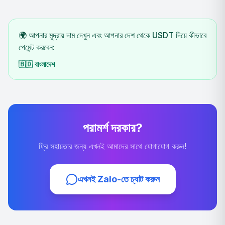
🌍 আপনার মুদ্রায় দাম দেখুন এবং আপনার দেশ থেকে USDT দিয়ে কীভাবে
পেমেন্ট করবেন:
🇧🇩
বাংলাদেশ
পরামর্শ দরকার?
ফ্রি সহায়তার জন্য এখনই আমাদের সাথে যোগাযোগ করুন!
এখনই Zalo-তে চ্যাট করুন