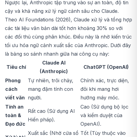
Ngược lại, Anthropic tập trung vào sự an toàn, độ tin
cậy và khả năng xử lý ngữ cảnh sâu cho Claude.
Theo AI Foundations (2026), Claude xử lý và tổng hợp
các tài liệu văn bản dài tốt hơn khoảng 30% so với
các đối thủ cùng phân khúc. Điều này là nhờ kiến trúc
tối ưu hóa ngữ cảnh xuất sắc của Anthropic. Dưới đây
là bảng so sánh nhanh giữa hai công cụ này:
Claude AI
Tiêu chí
ChatGPT (OpenAI)
(Anthropic)
Phong
Tự nhiên, trôi chảy,
Chính xác, trực diện,
cách
mang đậm tính con
đôi khi mang hơi
viết văn
người.
hướng máy móc.
Tính an
Cao (Sử dụng bộ lọc
Rất cao (Sử dụng AI
toàn &
và kiểm duyệt của
Hiến pháp).
Đạo đức
OpenAI).
Xuất sắc (Nhờ cửa sổ
Tốt (Tùy thuộc vào