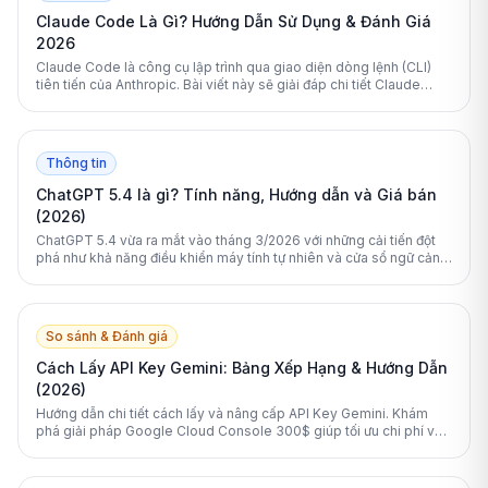
Claude Code Là Gì? Hướng Dẫn Sử Dụng & Đánh Giá
2026
Claude Code là công cụ lập trình qua giao diện dòng lệnh (CLI)
tiên tiến của Anthropic. Bài viết này sẽ giải đáp chi tiết Claude
Code là gì và cách nó thay đổi quy trình phát triển phần mềm.
Thông tin
ChatGPT 5.4 là gì? Tính năng, Hướng dẫn và Giá bán
(2026)
ChatGPT 5.4 vừa ra mắt vào tháng 3/2026 với những cải tiến đột
phá như khả năng điều khiển máy tính tự nhiên và cửa sổ ngữ cảnh
1 triệu token. Bài viết này sẽ phân tích chi tiết các tính năng, hiệu
suất và cách sử dụng hiệu quả nhất cho công việc chuyên nghiệp.
So sánh & Đánh giá
Cách Lấy API Key Gemini: Bảng Xếp Hạng & Hướng Dẫn
(2026)
Hướng dẫn chi tiết cách lấy và nâng cấp API Key Gemini. Khám
phá giải pháp Google Cloud Console 300$ giúp tối ưu chi phí và
vượt qua giới hạn miễn phí.