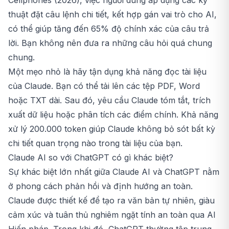
Cellphones (2026), việc người dùng áp dụng các kỹ
thuật đặt câu lệnh chi tiết, kết hợp gán vai trò cho AI,
có thể giúp tăng đến 65% độ chính xác của câu trả
lời. Bạn không nên đưa ra những câu hỏi quá chung
chung.
Một mẹo nhỏ là hãy tận dụng khả năng đọc tài liệu
của Claude. Bạn có thể tải lên các tệp PDF, Word
hoặc TXT dài. Sau đó, yêu cầu Claude tóm tắt, trích
xuất dữ liệu hoặc phân tích các điểm chính. Khả năng
xử lý 200.000 token giúp Claude không bỏ sót bất kỳ
chi tiết quan trọng nào trong tài liệu của bạn.
Claude AI so với ChatGPT có gì khác biệt?
Sự khác biệt lớn nhất giữa Claude AI và ChatGPT nằm
ở phong cách phản hồi và định hướng an toàn.
Claude được thiết kế để tạo ra văn bản tự nhiên, giàu
cảm xúc và tuân thủ nghiêm ngặt tính an toàn qua AI