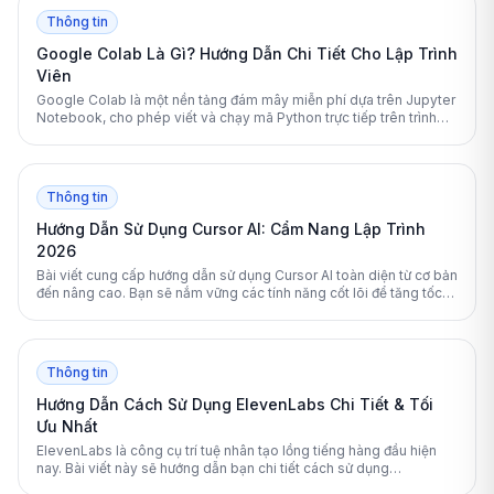
Thông tin
Google Colab Là Gì? Hướng Dẫn Chi Tiết Cho Lập Trình
Viên
Google Colab là một nền tảng đám mây miễn phí dựa trên Jupyter
Notebook, cho phép viết và chạy mã Python trực tiếp trên trình
duyệt. Bài viết này sẽ giải đáp chi tiết cách hoạt động và tối ưu hóa
Google Colab cho các dự án trí tuệ nhân tạo của bạn.
Thông tin
Hướng Dẫn Sử Dụng Cursor AI: Cẩm Nang Lập Trình
2026
Bài viết cung cấp hướng dẫn sử dụng Cursor AI toàn diện từ cơ bản
đến nâng cao. Bạn sẽ nắm vững các tính năng cốt lõi để tăng tốc
độ lập trình hiệu quả.
Thông tin
Hướng Dẫn Cách Sử Dụng ElevenLabs Chi Tiết & Tối
Ưu Nhất
ElevenLabs là công cụ trí tuệ nhân tạo lồng tiếng hàng đầu hiện
nay. Bài viết này sẽ hướng dẫn bạn chi tiết cách sử dụng
ElevenLabs để tạo ra giọng nói chân thực và chuyên nghiệp nhất.