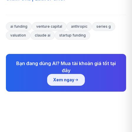
ai funding
venture capital
anthropic
series g
valuation
claude ai
startup funding
Bạn đang dùng AI? Mua tài khoản giá tốt tại
đây
Xem ngay