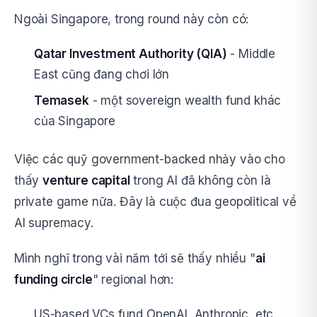
Ngoài Singapore, trong round này còn có:
Qatar Investment Authority (QIA)
- Middle
East cũng đang chơi lớn
Temasek
- một sovereign wealth fund khác
của Singapore
Việc các quỹ government-backed nhảy vào cho
thấy
venture capital
trong AI đã không còn là
private game nữa. Đây là cuộc đua geopolitical về
AI supremacy.
Mình nghĩ trong vài năm tới sẽ thấy nhiều "
ai
funding circle
" regional hơn:
US-based VCs fund OpenAI, Anthropic, etc.