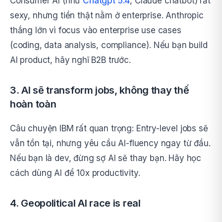
Consumer AI (như
Chatgpt 5.4
, Claude chatbot) rất
sexy, nhưng tiền thật nằm ở enterprise. Anthropic
thắng lớn vì focus vào enterprise use cases
(coding, data analysis, compliance). Nếu bạn build
AI product, hãy nghĩ B2B trước.
3. AI sẽ transform jobs, không thay thế
hoàn toàn
Câu chuyện IBM rất quan trọng: Entry-level jobs sẽ
vẫn tồn tại, nhưng yêu cầu AI-fluency ngay từ đầu.
Nếu bạn là dev, đừng sợ AI sẽ thay bạn. Hãy học
cách dùng AI để 10x productivity.
4. Geopolitical AI race is real