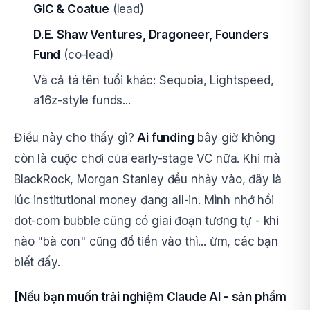
GIC & Coatue
(lead)
D.E. Shaw Ventures, Dragoneer, Founders
Fund
(co-lead)
Và cả tá tên tuổi khác: Sequoia, Lightspeed,
a16z-style funds...
Điều này cho thấy gì?
Ai funding
bây giờ không
còn là cuộc chơi của early-stage VC nữa. Khi mà
BlackRock, Morgan Stanley đều nhảy vào, đây là
lúc institutional money đang all-in. Mình nhớ hồi
dot-com bubble cũng có giai đoạn tương tự - khi
nào "bà con" cũng đổ tiền vào thì... ừm, các bạn
biết đấy.
[Nếu bạn muốn trải nghiệm Claude AI - sản phẩm