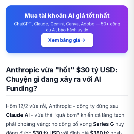
Mua tài khoản AI giá tốt nhất
ChatGPT, Claude, Gemini, Canva, Adobe — 50+ công
cụ AI, bảo hành uy tín
Xem bảng giá
Anthropic vừa "hốt" $30 tỷ USD:
Chuyện gì đang xảy ra với AI
Funding?
Hôm 12/2 vừa rồi, Anthropic - công ty đứng sau
Claude AI
- vừa thả "quả bom" khiến cả làng tech
phải choáng váng: họ công bố vòng
Series G
huy
động được
$30 tỷ USD
với định giá
$380 tỷ
post-