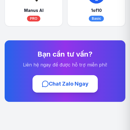
Manus AI
1of10
PRO
Basic
Bạn cần tư vấn?
Liên hệ ngay để được hỗ trợ miễn phí!
Chat Zalo Ngay