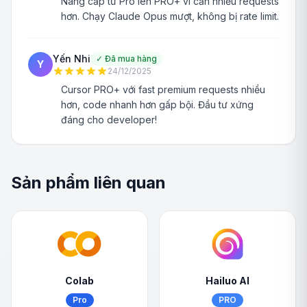
Nâng cấp từ Pro lên PRO+ vì cần nhiều requests
hơn. Chạy Claude Opus mượt, không bị rate limit.
Yến Nhi
✓
Đã mua hàng
Y
24/12/2025
Cursor PRO+ với fast premium requests nhiều
hơn, code nhanh hơn gấp bội. Đầu tư xứng
đáng cho developer!
Sản phẩm liên quan
Colab
Hailuo AI
Pro
PRO