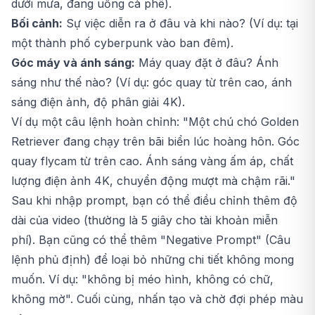
dưới mưa, đang uống cà phê).
Bối cảnh:
Sự việc diễn ra ở đâu và khi nào? (Ví dụ: tại
một thành phố cyberpunk vào ban đêm).
Góc máy và ánh sáng:
Máy quay đặt ở đâu? Ánh
sáng như thế nào? (Ví dụ: góc quay từ trên cao, ánh
sáng điện ảnh, độ phân giải 4K).
Ví dụ một câu lệnh hoàn chỉnh: "Một chú chó Golden
Retriever đang chạy trên bãi biển lúc hoàng hôn. Góc
quay flycam từ trên cao. Ánh sáng vàng ấm áp, chất
lượng điện ảnh 4K, chuyển động mượt mà chậm rãi."
Sau khi nhập prompt, bạn có thể điều chỉnh thêm độ
dài của video (thường là 5 giây cho tài khoản miễn
phí). Bạn cũng có thể thêm "Negative Prompt" (Câu
lệnh phủ định) để loại bỏ những chi tiết không mong
muốn. Ví dụ: "không bị méo hình, không có chữ,
không mờ". Cuối cùng, nhấn tạo và chờ đợi phép màu