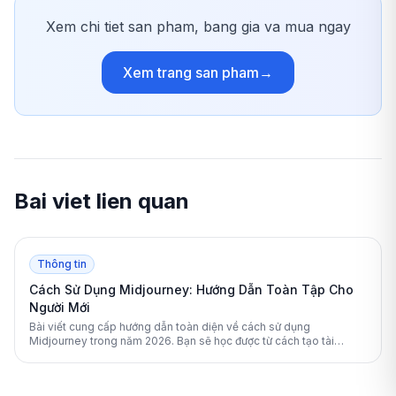
Xem chi tiet san pham, bang gia va mua ngay
Xem trang san pham
→
Bai viet lien quan
Thông tin
Cách Sử Dụng Midjourney: Hướng Dẫn Toàn Tập Cho
Người Mới
Bài viết cung cấp hướng dẫn toàn diện về cách sử dụng
Midjourney trong năm 2026. Bạn sẽ học được từ cách tạo tài
khoản, viết câu lệnh (prompt) chuẩn xác, đến việc sử dụng các
thông số nâng cao để tạo ra những bức ảnh AI tuyệt đẹp.