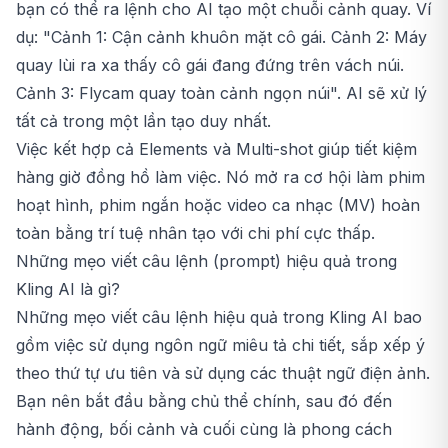
bạn có thể ra lệnh cho AI tạo một chuỗi cảnh quay. Ví
dụ: "Cảnh 1: Cận cảnh khuôn mặt cô gái. Cảnh 2: Máy
quay lùi ra xa thấy cô gái đang đứng trên vách núi.
Cảnh 3: Flycam quay toàn cảnh ngọn núi". AI sẽ xử lý
tất cả trong một lần tạo duy nhất.
Việc kết hợp cả Elements và Multi-shot giúp tiết kiệm
hàng giờ đồng hồ làm việc. Nó mở ra cơ hội làm phim
hoạt hình, phim ngắn hoặc video ca nhạc (MV) hoàn
toàn bằng trí tuệ nhân tạo với chi phí cực thấp.
Những mẹo viết câu lệnh (prompt) hiệu quả trong
Kling AI là gì?
Những mẹo viết câu lệnh hiệu quả trong Kling AI bao
gồm việc sử dụng ngôn ngữ miêu tả chi tiết, sắp xếp ý
theo thứ tự ưu tiên và sử dụng các thuật ngữ điện ảnh.
Bạn nên bắt đầu bằng chủ thể chính, sau đó đến
hành động, bối cảnh và cuối cùng là phong cách