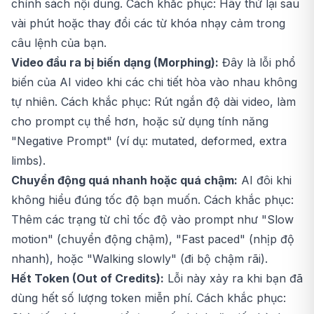
chính sách nội dung. Cách khắc phục: Hãy thử lại sau
vài phút hoặc thay đổi các từ khóa nhạy cảm trong
câu lệnh của bạn.
Video đầu ra bị biến dạng (Morphing):
Đây là lỗi phổ
biến của AI video khi các chi tiết hòa vào nhau không
tự nhiên. Cách khắc phục: Rút ngắn độ dài video, làm
cho prompt cụ thể hơn, hoặc sử dụng tính năng
"Negative Prompt" (ví dụ: mutated, deformed, extra
limbs).
Chuyển động quá nhanh hoặc quá chậm:
AI đôi khi
không hiểu đúng tốc độ bạn muốn. Cách khắc phục:
Thêm các trạng từ chỉ tốc độ vào prompt như "Slow
motion" (chuyển động chậm), "Fast paced" (nhịp độ
nhanh), hoặc "Walking slowly" (đi bộ chậm rãi).
Hết Token (Out of Credits):
Lỗi này xảy ra khi bạn đã
dùng hết số lượng token miễn phí. Cách khắc phục: