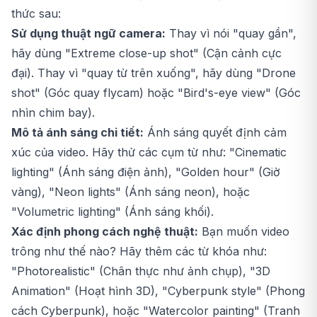
thức sau:
Sử dụng thuật ngữ camera:
Thay vì nói "quay gần",
hãy dùng "Extreme close-up shot" (Cận cảnh cực
đại). Thay vì "quay từ trên xuống", hãy dùng "Drone
shot" (Góc quay flycam) hoặc "Bird's-eye view" (Góc
nhìn chim bay).
Mô tả ánh sáng chi tiết:
Ánh sáng quyết định cảm
xúc của video. Hãy thử các cụm từ như: "Cinematic
lighting" (Ánh sáng điện ảnh), "Golden hour" (Giờ
vàng), "Neon lights" (Ánh sáng neon), hoặc
"Volumetric lighting" (Ánh sáng khối).
Xác định phong cách nghệ thuật:
Bạn muốn video
trông như thế nào? Hãy thêm các từ khóa như:
"Photorealistic" (Chân thực như ảnh chụp), "3D
Animation" (Hoạt hình 3D), "Cyberpunk style" (Phong
cách Cyberpunk), hoặc "Watercolor painting" (Tranh