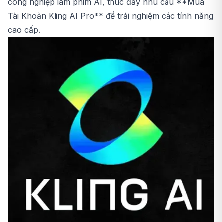
công nghiệp làm phim AI, thúc đẩy nhu cầu **
Mua
Tài Khoản Kling AI Pro
** để trải nghiệm các tính năng
cao cấp.