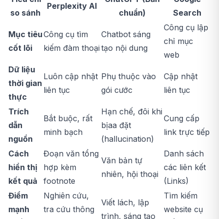
Perplexity AI
so sánh
chuẩn)
Search
Công cụ lập
Mục tiêu
Công cụ tìm
Chatbot sáng
chỉ mục
cốt lõi
kiếm đàm thoại
tạo nội dung
web
Dữ liệu
Luôn cập nhật
Phụ thuộc vào
Cập nhật
thời gian
liên tục
gói cước
liên tục
thực
Trích
Hạn chế, đôi khi
Bắt buộc, rất
Cung cấp
dẫn
bịaa đặt
minh bạch
link trực tiếp
nguồn
(hallucination)
Cách
Đoạn văn tổng
Danh sách
Văn bản tự
hiển thị
hợp kèm
các liên kết
nhiên, hội thoại
kết quả
footnote
(Links)
Điểm
Nghiên cứu,
Tìm kiếm
Viết lách, lập
mạnh
tra cứu thông
website cụ
trình, sáng tạo