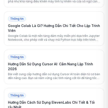
phá như khả năng điều khiển máy tính tự nhiên và cửa sổ ngữ cảnh
1 triệu token. Bài viết này sẽ phân tích chi tiết các tính năng, hiệu
suất và cách sử dụng hiệu quả nhất cho công việc chuyên nghiệp.
Thông tin
Google Colab Là Gì? Hướng Dẫn Chi Tiết Cho Lập Trình
Viên
Google Colab là một nền tảng đám mây miễn phí dựa trên Jupyter
Notebook, cho phép viết và chạy mã Python trực tiếp trên trình
duyệt. Bài viết này sẽ giải đáp chi tiết cách hoạt động và tối ưu hóa
Google Colab cho các dự án trí tuệ nhân tạo của bạn.
Thông tin
Hướng Dẫn Sử Dụng Cursor AI: Cẩm Nang Lập Trình
2026
Bài viết cung cấp hướng dẫn sử dụng Cursor AI toàn diện từ cơ bản
đến nâng cao. Bạn sẽ nắm vững các tính năng cốt lõi để tăng tốc
độ lập trình hiệu quả.
Thông tin
Hướng Dẫn Cách Sử Dụng ElevenLabs Chi Tiết & Tối
Ưu Nhất